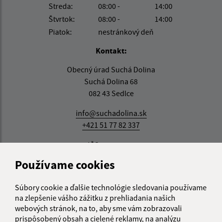
Streda:
08:00 -
14:00
Štvrtok:
08:00 -
14:00
Piatok:
nestránkový deň
Kontakt:
Obecný úrad Suchá Dolina
Suchá Dolina 68
082 43 Sedlce
info@suchadolina.sk
+421 51 77 82 337
IČO: 00690635
Používame cookies
Súbory cookie a ďalšie technológie sledovania používame
na zlepšenie vášho zážitku z prehliadania našich
webových stránok, na to, aby sme vám zobrazovali
prispôsobený obsah a cielené reklamy, na analýzu