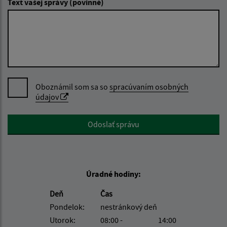
Text vašej správy (povinné)
Oboznámil som sa so
spracúvaním osobných
údajov
Google reCaptcha Response
Odoslať správu
Úradné hodiny:
Deň
Čas
Pondelok:
nestránkový deň
Utorok:
08:00 -
14:00