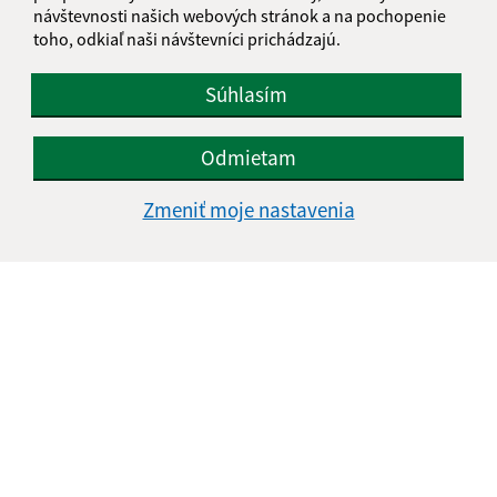
návštevnosti našich webových stránok a na pochopenie
toho, odkiaľ naši návštevníci prichádzajú.
Súhlasím
Odmietam
Zmeniť moje nastavenia
Informácie o stránke:
Vyhlásenie o prístupnosti
Autorské práva
Ochrana osobných údajov
Navigácia:
Vytlačiť aktuálnu stránku
Mapa stránok
Cookies