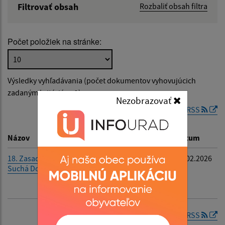
Filtrovať obsah
Rozbaliť obsah filtra
Názov:
Počet položiek na stránke:
Popis:
Výsledky vyhľadávania (počet dokumentov vyhovujúcich
Dátum zverejnenia od:
zadaným kritériám: 1)
Nezobrazovať
RSS
Dátum zverejnenia do:
Názov
Popis
Dátum
18. Zasadnutie OcZ
Zasadnutie
06.02.2026
Suchá Dolina
Obecného
Filtrovať
Reset
zastupiteľstva
8.2.2026
RSS