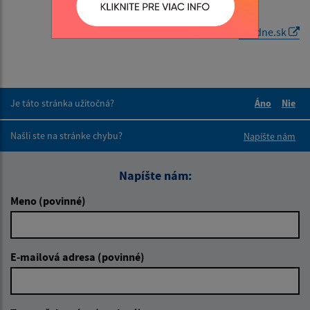
Generované portálom
Uradne.sk
Je táto stránka užitočná?
Áno
Nie
Boli tieto 
Boli 
Našli ste na stránke chybu?
Napíšte nám
Napíšte nám:
Meno (povinné)
E-mailová adresa (povinné)