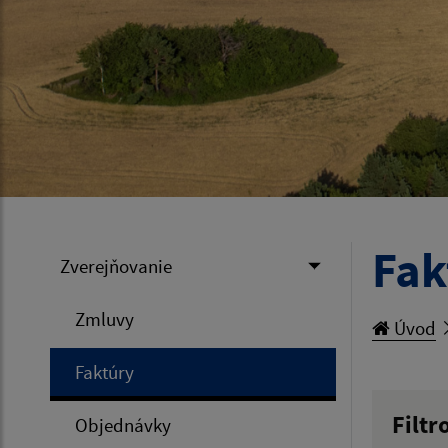
Fak
Zverejňovanie
Zmluvy
Úvod
Faktúry
Filtr
Objednávky