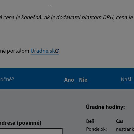
-
cena je konečná. Ak je dodávateľ platcom DPH, cena je
né portálom
Uradne.sk
itočné?
Našli
Áno
Nie
Boli tieto informácie pre 
Boli tieto informáci
Úradné hodiny:
Deň
Čas
adresa (povinné)
Pondelok:
nestránk