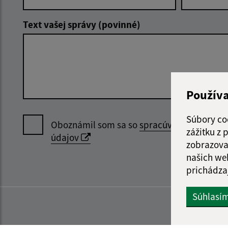
Text vašej správy (povinné)
Použív
Súbory co
Oboznámil som sa so
spracúvaním osobný
zážitku z
údajov
zobrazova
našich we
prichádza
Súhlasí