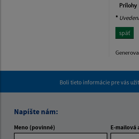
Prílohy
*
Uvedená 
späť
Generova
Boli tieto informácie pre vás už
Napíšte nám:
Meno (povinné)
E-mailová 