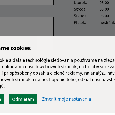
Utorok:
08:00 -
Streda:
08:00 -
Štvrtok:
08:00 -
Piatok:
nestránk
ame cookies
okie a ďalšie technológie sledovania používame na zlepš
Google reCaptcha Response
Odoslať
ch
 prehliadania našich webových stránok, na to, aby sme v
správu
li prispôsobený obsah a cielené reklamy, na analýzu náv
bových stránok a na pochopenie toho, odkiaľ naši návšte
jú.
Zmeniť moje nastavenia
m
Odmietam