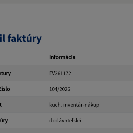
ý výraz:
tumu:
Dátum od:
il faktúry
od:
Suma do:
Informácia
ktury
FV261172
ovať
číslo
104/2026
t
kuch. inventár-nákup
túry
dodávateľská