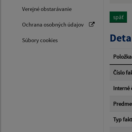
Hľadan
Verejné obstarávanie
späť
Ochrana osobných údajov
Typ dá
Deta
Súbory cookies
Suma 
Položka
Číslo fa
Filtr
Interné 
Predme
Typ fak