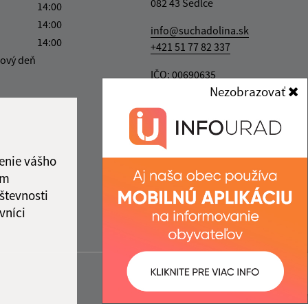
082 43 Sedlce
14:00
14:00
info@suchadolina.sk
14:00
+421 51 77 82 337
ový deň
IČO: 00690635
Nezobrazovať
enie vášho
ám
števnosti
vníci