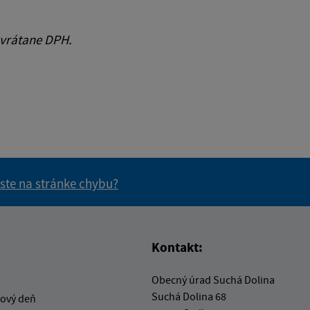
 vrátane DPH.
 ste na stránke chybu?
vás užitočné?
e pre vás užitočné?
Kontakt:
Obecný úrad Suchá Dolina
Suchá Dolina 68
ový deň