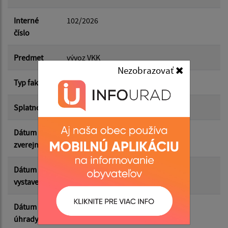
Dátum do:
Interné
102/2026
číslo
Suma od:
Predmet
vývoz VKK
Nezobrazovať
Typ faktúry
dodávateľská
Suma do:
Splatnosť
07.06.2026
Dátum
01.07.2026
Filtrovať
Reset
zverejnenia
Dátum
07.05.2026
vystavenia
Dátum
09.06.2026
úhrady