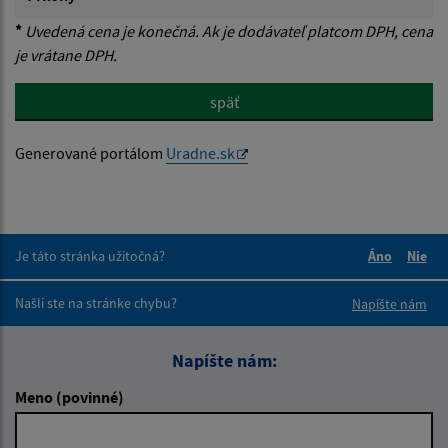
*
Uvedená cena je konečná. Ak je dodávateľ platcom DPH, cena
je vrátane DPH.
späť
Generované portálom
Uradne.sk
Je táto stránka užitočná?
Áno
Nie
Boli tieto 
Boli 
Našli ste na stránke chybu?
Napíšte nám
Napíšte nám:
Meno (povinné)