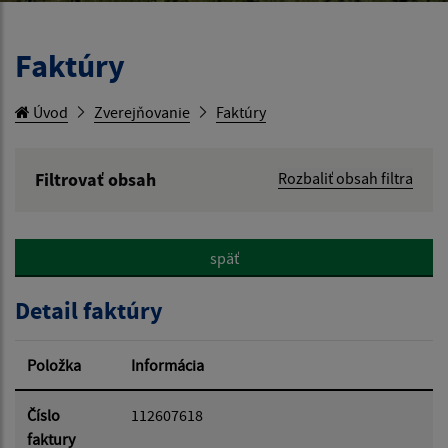
Faktúry
Úvod
Zverejňovanie
Faktúry
Filtrovať obsah
Rozbaliť obsah filtra
Hľadaný výraz:
späť
Hľadať v:
Detail faktúry
Typ dátumu:
Položka
Informácia
Dátum od:
Číslo
112607618
faktury