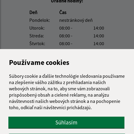
Úradné hodiny:
Deň
Čas
Pondelok:
nestránkový deň
Utorok:
08:00 -
14:00
Streda:
08:00 -
14:00
Štvrtok:
08:00 -
14:00
Piatok:
nestránkový deň
Používame cookies
Kontakt:
Obecný úrad Suchá Dolina
Súbory cookie a ďalšie technológie sledovania používame
Suchá Dolina 68
na zlepšenie vášho zážitku z prehliadania našich
082 43 Sedlce
webových stránok, na to, aby sme vám zobrazovali
prispôsobený obsah a cielené reklamy, na analýzu
info@suchadolina.sk
návštevnosti našich webových stránok a na pochopenie
toho, odkiaľ naši návštevníci prichádzajú.
+421 51 77 82 337
IČO: 00690635
Súhlasím