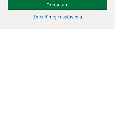
Odmietam
Zmeniť moje nastavenia
Informácie o stránke:
Vyhlásenie o prístupnosti
Autorské práva
Ochrana osobných údajov