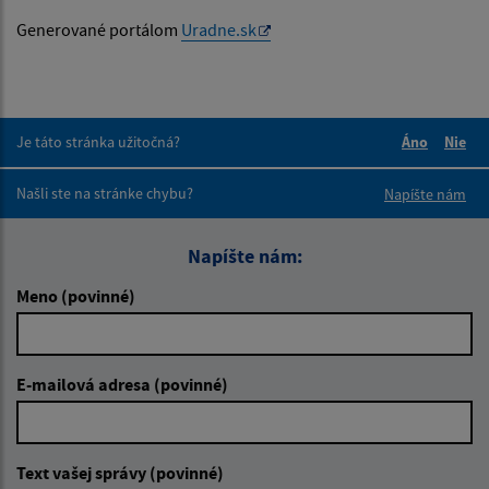
Generované portálom
Uradne.sk
Je táto stránka užitočná?
Áno
Nie
Boli tieto 
Boli 
Našli ste na stránke chybu?
Napíšte nám
Napíšte nám:
Meno (povinné)
E-mailová adresa (povinné)
Text vašej správy (povinné)