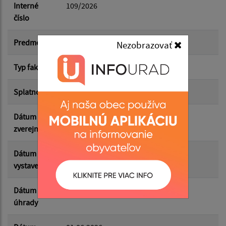
Dátum do:
Interné
109/2026
číslo
Suma od:
Predmet
členský príspevok 6/2026
Nezobrazovať
Typ faktúry
dodávateľská
Suma do:
Splatnosť
10.06.2026
Dátum
01.07.2026
Filtrovať
Reset
zverejnenia
Dátum
01.06.2026
vystavenia
Dátum
09.06.2026
úhrady