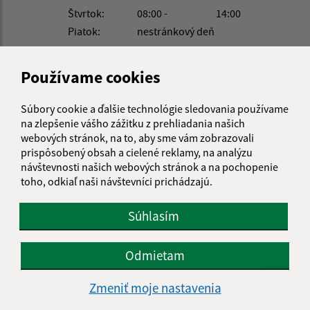
Štvrtok:
08:00 -
14:00
Piatok:
nestránkový deň
Kontakt:
Používame cookies
Obecný úrad Suchá Dolina
Suchá Dolina 68
Súbory cookie a ďalšie technológie sledovania používame
082 43 Sedlce
na zlepšenie vášho zážitku z prehliadania našich
webových stránok, na to, aby sme vám zobrazovali
info@suchadolina.sk
prispôsobený obsah a cielené reklamy, na analýzu
+421 51 77 82 337
návštevnosti našich webových stránok a na pochopenie
toho, odkiaľ naši návštevníci prichádzajú.
IČO: 00690635
Súhlasím
Odmietam
Zmeniť moje nastavenia