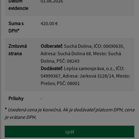
Dátum
01.06.2026
evidencie
Suma s
420.00 €
DPH*
Zmluvná
Odberateľ
: Suchá Dolina, IČO: 00690635,
strana
Adresa: Suchá Dolina 68, Mesto: Suchá
Dolina, PSČ: 08243
Dodávateľ
: Lepšia samospráva, o.z., IČO:
54999367, Adresa: Jarková 3128/14, Mesto:
Prešov, PSČ: 08001
Prílohy
-
*
Uvedená cena je konečná. Ak je dodávateľ platcom DPH, cena
je vrátane DPH.
späť