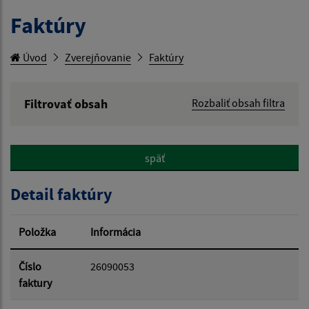
Faktúry
Úvod
Zverejňovanie
Faktúry
Filtrovať obsah
Rozbaliť obsah filtra
Hľadaný výraz:
späť
Hľadať v:
Detail faktúry
Typ dátumu:
Položka
Informácia
Dátum od:
Číslo
26090053
faktury