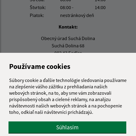
Štvrtok:
08:00 -
14:00
Piatok:
nestránkový deň
Kontakt:
Obecný úrad Suchá Dolina
Suchá Dolina 68
082 43 Sedlce
Používame cookies
info@suchadolina.sk
+421 51 77 82 337
Súbory cookie a ďalšie technológie sledovania používame
IČO: 00690635
na zlepšenie vášho zážitku z prehliadania našich
webových stránok, na to, aby sme vám zobrazovali
prispôsobený obsah a cielené reklamy, na analýzu
návštevnosti našich webových stránok a na pochopenie
toho, odkiaľ naši návštevníci prichádzajú.
Súhlasím