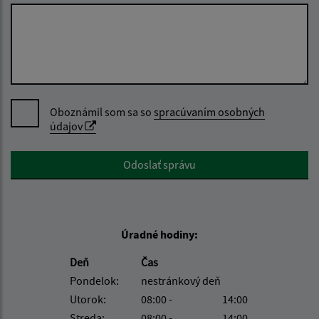
Oboznámil som sa so
spracúvaním osobných
údajov
Google reCaptcha Response
Odoslať správu
Úradné hodiny:
Deň
Čas
Pondelok:
nestránkový deň
Utorok:
08:00 -
14:00
Streda:
08:00 -
14:00