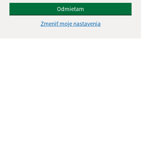
Odmietam
Zmeniť moje nastavenia
Informácie o stránke:
Vyhlásenie o prístupnosti
Autorské práva
Ochrana osobných údajov
Navigácia:
Vytlačiť aktuálnu stránku
Mapa stránok
Cookies