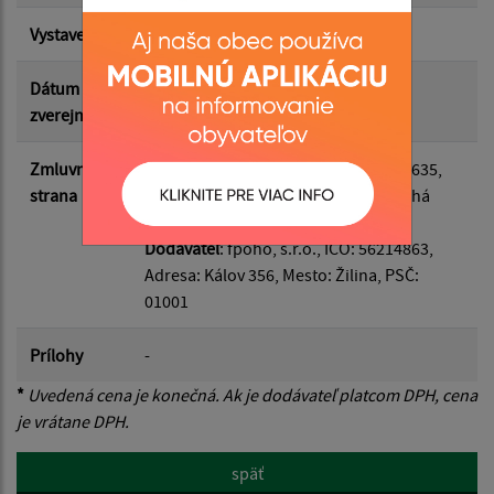
Vystavená
02.07.2026
Suma do:
Dátum
02.07.2026
zverejnenia
Filtrovať
Reset
Zmluvná
Odberateľ
: Suchá Dolina, IČO: 00690635,
strana
Adresa: Suchá Dolina 68, Mesto: Suchá
Dolina, PSČ: 08243
Dodávateľ
: fpoho, s.r.o., IČO: 56214863,
Adresa: Kálov 356, Mesto: Žilina, PSČ:
01001
Prílohy
-
*
Uvedená cena je konečná. Ak je dodávateľ platcom DPH, cena
je vrátane DPH.
späť