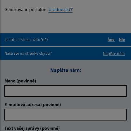
Generované portálom
Uradne.sk
Je táto stránka užitočná?
Áno
Nie
Boli tieto 
Boli 
Našli ste na stránke chybu?
Napíšte nám
Napíšte nám:
Meno (povinné)
E-mailová adresa (povinné)
Text vašej správy (povinné)