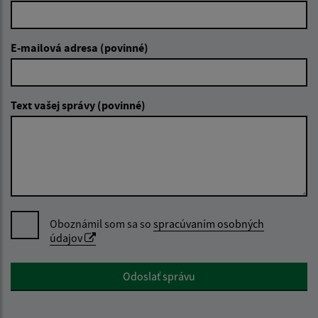
E-mailová adresa (povinné)
Text vašej správy (povinné)
Oboznámil som sa so
spracúvaním osobných
údajov
Google reCaptcha Response
Odoslať správu