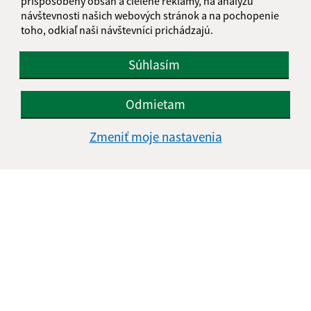
prispôsobený obsah a cielené reklamy, na analýzu
návštevnosti našich webových stránok a na pochopenie
toho, odkiaľ naši návštevníci prichádzajú.
Súhlasím
Odmietam
Zmeniť moje nastavenia
Informácie o stránke:
Vyhlásenie o prístupnosti
Autorské práva