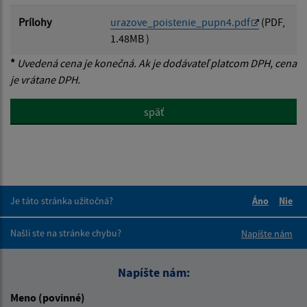
Prílohy
urazove_poistenie_pupn4.pdf
(PDF,
1.48MB )
*
Uvedená cena je konečná. Ak je dodávateľ platcom DPH, cena
je vrátane DPH.
späť
Je táto stránka užitočná?
Áno
Nie
Boli tieto 
Boli 
Našli ste na stránke chybu?
Napíšte nám
Napíšte nám:
Meno (povinné)