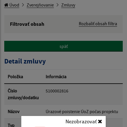
Úvod
Zverejňovanie
Zmluvy
Filtrovať obsah
Rozbaliť obsah filtra
Hľadaný výraz:
späť
Hľadať v:
Detail zmluvy
Typ dátumu:
Položka
Informácia
Dátum od:
Číslo
5100002816
zmluvy/dodatku
Dátum do:
Názov
Úrazové poistenie ÚoZ počas projektu
Nezobrazovať
Typ
Hlavná zmluva