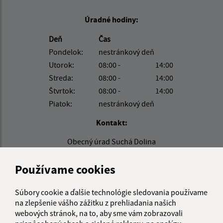
Úradné hodiny:
Deň
Čas
Pondelok:
nestránkový deň
Utorok:
08:00 -
14:00
Streda:
08:00 -
14:00
Štvrtok:
08:00 -
14:00
Piatok:
nestránkový deň
Kontakt:
Obecný úrad Suchá Dolina
Suchá Dolina 68
082 43 Sedlce
Používame cookies
info@suchadolina.sk
Súbory cookie a ďalšie technológie sledovania používame
+421 51 77 82 337
na zlepšenie vášho zážitku z prehliadania našich
webových stránok, na to, aby sme vám zobrazovali
IČO: 00690635