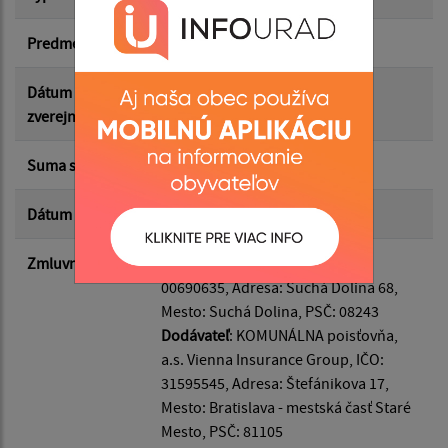
Suma od:
Predmet
poistenie
Suma do:
Dátum
14.01.2026
zverejnenia
Typ:
Suma s DPH*
10.00 €
Dátum uzavretia
08.01.2026
Filtrovať
Reset
Zmluvná strana
Odberateľ
: Suchá Dolina, IČO:
00690635, Adresa: Suchá Dolina 68,
Mesto: Suchá Dolina, PSČ: 08243
Dodávateľ
: KOMUNÁLNA poisťovňa,
a.s. Vienna Insurance Group, IČO:
31595545, Adresa: Štefánikova 17,
Mesto: Bratislava - mestská časť Staré
Mesto, PSČ: 81105