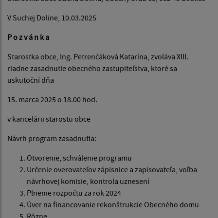
V Suchej Doline, 10.03.2025
P o z v á n k a
Starostka obce, Ing. Petrenčáková Katarína, zvoláva XIII.
riadne zasadnutie obecného zastupiteľstva, ktoré sa
uskutoční dňa
15. marca 2025 o 18.00 hod.
v kancelárii starostu obce
Návrh program zasadnutia:
Otvorenie, schválenie programu
Určenie overovateľov zápisnice a zapisovateľa, voľba
návrhovej komisie, kontrola uznesení
Plnenie rozpočtu za rok 2024
Úver na financovanie rekonštrukcie Obecného domu
Rôzne