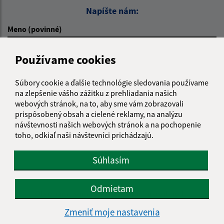
Napíšte nám:
Meno (povinné)
Používame cookies
E-mailová adresa (povinné)
Súbory cookie a ďalšie technológie sledovania používame
na zlepšenie vášho zážitku z prehliadania našich
webových stránok, na to, aby sme vám zobrazovali
Text vašej správy (povinné)
prispôsobený obsah a cielené reklamy, na analýzu
návštevnosti našich webových stránok a na pochopenie
toho, odkiaľ naši návštevníci prichádzajú.
Súhlasím
Odmietam
Oboznámil som sa so
spracúvaním osobných
údajov
Zmeniť moje nastavenia