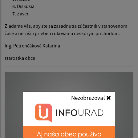
Diskusia
Záver
Žiadame Vás, aby ste sa zasadnutia zúčastnili v stanovenom
čase a nerušili priebeh rokovania neskorým príchodom.
Ing. Petrenčáková Katarína
starostka obce
Nezobrazovať