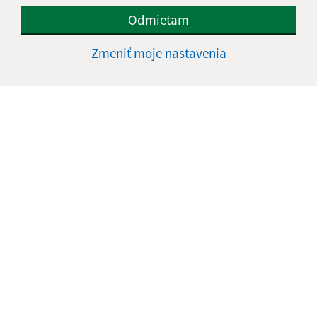
Meno (povinné)
Odmietam
Zmeniť moje nastavenia
E-mailová adresa (povinné)
Text vašej správy (povinné)
Oboznámil som sa so
spracúvaním osobných
údajov
Google reCaptcha Response
Odoslať správu