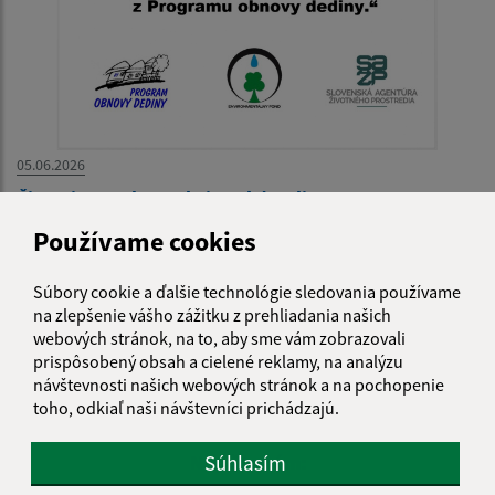
05.06.2026
Čistenie potoka v Obci Suchá Dolina 2017
Používame cookies
Súbory cookie a ďalšie technológie sledovania používame
na zlepšenie vášho zážitku z prehliadania našich
webových stránok, na to, aby sme vám zobrazovali
Je táto stránka užitočná?
Áno
Nie
prispôsobený obsah a cielené reklamy, na analýzu
Boli tieto 
Boli 
návštevnosti našich webových stránok a na pochopenie
Našli ste na stránke chybu?
Napíšte nám
toho, odkiaľ naši návštevníci prichádzajú.
Súhlasím
Napíšte nám: