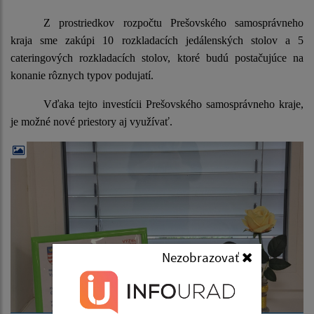
Z prostriedkov rozpočtu Prešovského samosprávneho
kraja sme zakúpi 10 rozkladacích jedálenských stolov a 5
cateringových rozkladacích stolov, ktoré budú postačujúce na
konanie rôznych typov podujatí.
Vďaka tejto investícii Prešovského samosprávneho kraje,
je možné nové priestory aj využívať.
Nezobrazovať