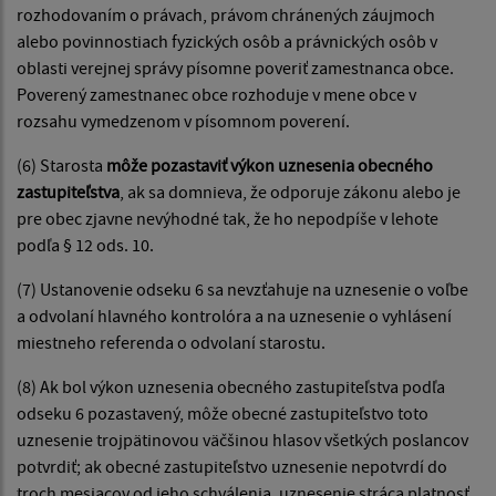
rozhodovaním o právach, právom chránených záujmoch
alebo povinnostiach fyzických osôb a právnických osôb v
oblasti verejnej správy písomne poveriť zamestnanca obce.
Poverený zamestnanec obce rozhoduje v mene obce v
rozsahu vymedzenom v písomnom poverení.
(6) Starosta
môže pozastaviť výkon uznesenia obecného
zastupiteľstva
, ak sa domnieva, že odporuje zákonu alebo je
pre obec zjavne nevýhodné tak, že ho nepodpíše v lehote
podľa § 12 ods. 10.
(7) Ustanovenie odseku 6 sa nevzťahuje na uznesenie o voľbe
a odvolaní hlavného kontrolóra a na uznesenie o vyhlásení
miestneho referenda o odvolaní starostu.
(8) Ak bol výkon uznesenia obecného zastupiteľstva podľa
odseku 6 pozastavený, môže obecné zastupiteľstvo toto
uznesenie trojpätinovou väčšinou hlasov všetkých poslancov
potvrdiť; ak obecné zastupiteľstvo uznesenie nepotvrdí do
troch mesiacov od jeho schválenia, uznesenie stráca platnosť.