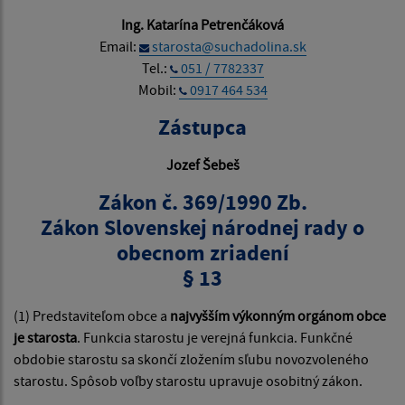
Ing. Katarína Petrenčáková
Email:
starosta@suchadolina.sk
Tel.:
051 / 7782337
Mobil:
0917 464 534
Zástupca
Jozef Šebeš
Zákon č. 369/1990 Zb.
Zákon Slovenskej národnej rady o
obecnom zriadení
§ 13
(1) Predstaviteľom obce a
najvyšším výkonným orgánom obce
je starosta
. Funkcia starostu je verejná funkcia. Funkčné
obdobie starostu sa skončí zložením sľubu novozvoleného
starostu. Spôsob voľby starostu upravuje osobitný zákon.