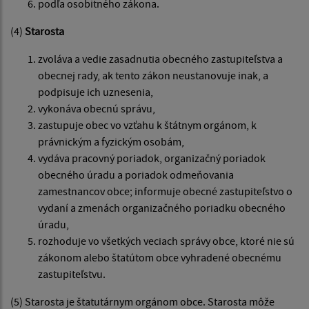
podľa osobitného zákona.
(4)
Starosta
zvoláva a vedie zasadnutia obecného zastupiteľstva a
obecnej rady, ak tento zákon neustanovuje inak, a
podpisuje ich uznesenia,
vykonáva obecnú správu,
zastupuje obec vo vzťahu k štátnym orgánom, k
právnickým a fyzickým osobám,
vydáva pracovný poriadok, organizačný poriadok
obecného úradu a poriadok odmeňovania
zamestnancov obce; informuje obecné zastupiteľstvo o
vydaní a zmenách organizačného poriadku obecného
úradu,
rozhoduje vo všetkých veciach správy obce, ktoré nie sú
zákonom alebo štatútom obce vyhradené obecnému
zastupiteľstvu.
(5) Starosta je štatutárnym orgánom obce. Starosta môže