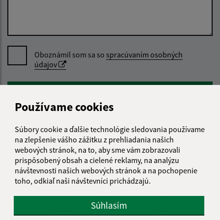
Oboznámil som sa so
spracúvaním osobných
údajov
Google reCaptcha Response
Odoslať správu
Používame cookies
Súbory cookie a ďalšie technológie sledovania používame
Úradné hodiny:
na zlepšenie vášho zážitku z prehliadania našich
webových stránok, na to, aby sme vám zobrazovali
Deň
Čas
prispôsobený obsah a cielené reklamy, na analýzu
návštevnosti našich webových stránok a na pochopenie
Pondelok:
nestránkový deň
toho, odkiaľ naši návštevníci prichádzajú.
Utorok:
08:00 -
14:00
Streda:
08:00 -
14:00
Súhlasím
Štvrtok:
08:00 -
14:00