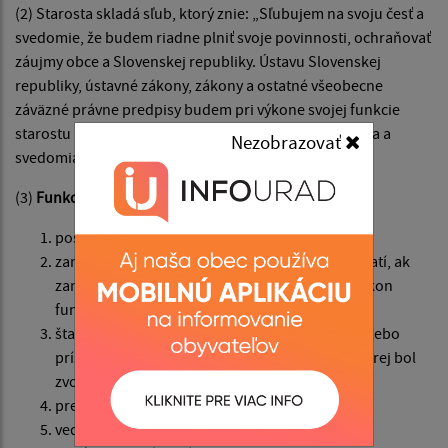
(2) Starosta skladá sľub, ktorý znie: „Sľubujem na svoju česť a
svedomie, že budem riadne plniť svoje povinnosti, ochraňovať
záujmy obce a Slovenskej republiky. Ústavu Slovenskej
republiky, ústavné zákony, zákony a ostatné všeobecne
záväzné právne predpisy budem pri výkone svojej funkcie
starostu uplatňovať podľa svojho najlepšieho vedomia a
Nezobrazovať
svedomia.
(3)
Funkcia starostu je nezlučiteľná s funkciou
poslanca,
zamestnanca obce, v ktorej bol zvolený; to neplatí, ak
zamestnanec obce je dlhodobo uvoľnený na výkon
funkcie starostu,
štatutárneho orgánu rozpočtovej organizácie alebo
príspevkovej organizácie zriadenej obcou, v ktorej bol
zvolený,
predsedu samosprávneho kraja,
vedúceho zamestnanca orgánu štátnej správy,