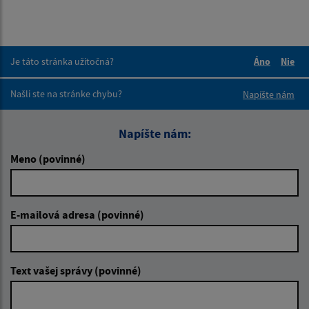
Je táto stránka užitočná?
Áno
Nie
Boli tieto 
Boli 
Našli ste na stránke chybu?
Napíšte nám
Napíšte nám:
Meno (povinné)
E-mailová adresa (povinné)
Text vašej správy (povinné)