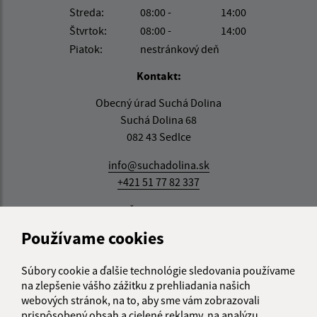
Streda:
08:00 -
14:00
Štvrtok:
08:00 -
14:00
Piatok:
nestránkový deň
Kontakt:
Obecný úrad Suchá Dolina
Suchá Dolina 68
082 43 Sedlce
info@suchadolina.sk
+421 51 77 82 337
IČO: 00690635
Používame cookies
Súbory cookie a ďalšie technológie sledovania používame
na zlepšenie vášho zážitku z prehliadania našich
webových stránok, na to, aby sme vám zobrazovali
prispôsobený obsah a cielené reklamy, na analýzu