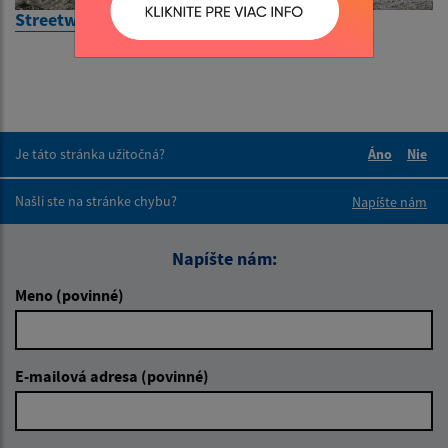
Streetworkové ihrisko
Je táto stránka užitočná?
Áno
Nie
Boli tieto 
Boli 
Našli ste na stránke chybu?
Napíšte nám
Napíšte nám:
Meno (povinné)
E-mailová adresa (povinné)