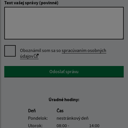
Text vašej správy (povinné)
Oboznámil som sa so
spracúvaním osobných
údajov
Google reCaptcha Response
Odoslať správu
Úradné hodiny:
Deň
Čas
Pondelok:
nestránkový deň
Utorok:
08:00 -
14:00