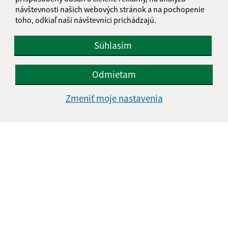
návštevnosti našich webových stránok a na pochopenie
toho, odkiaľ naši návštevníci prichádzajú.
Súhlasím
Odmietam
Zmeniť moje nastavenia
Informácie o stránke:
Vyhlásenie o prístupnosti
Autorské práva
Ochrana osobných údajov
Navigácia:
Vytlačiť aktuálnu stránku
Mapa stránok
Cookies