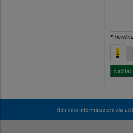
*
Uvedená 
1
Načítať
Boli tieto informácie pre vás už