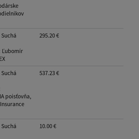
odárske
odielnikov
: Suchá
295.20 €
: Ľubomír
EX
: Suchá
537.23 €
:
 poisťovňa,
 Insurance
: Suchá
10.00 €