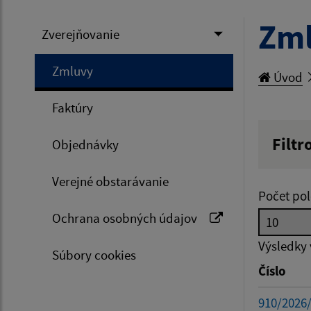
Zm
Zverejňovanie
Zmluvy
Úvod
Faktúry
Filtr
Objednávky
Hľadan
Verejné obstarávanie
Počet pol
Ochrana osobných údajov
Typ dá
Výsledky
Súbory cookies
Číslo
Suma 
910/2026