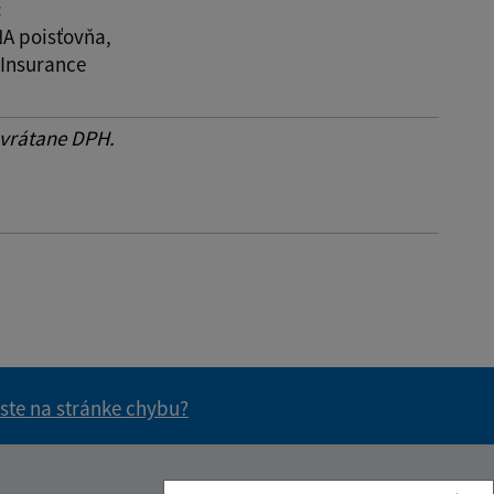
:
 poisťovňa,
 Insurance
 vrátane DPH.
 ste na stránke chybu?
vás užitočné?
e pre vás užitočné?