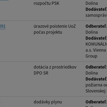
rozpočtu PSK
Dolina
Dodávateľ
samosprávn
ovať
091
úrazové poistenie UoZ
Odberateľ
počas projektu
Dolina
Dodávateľ
KOMUNÁLNA
a.s. Vienna
Group
dotácia z prostriedkov
Odberateľ
DPO SR
Dolina
Dodávateľ
požiarna o
Slovenskej
6
dodávky plynu
Odberateľ