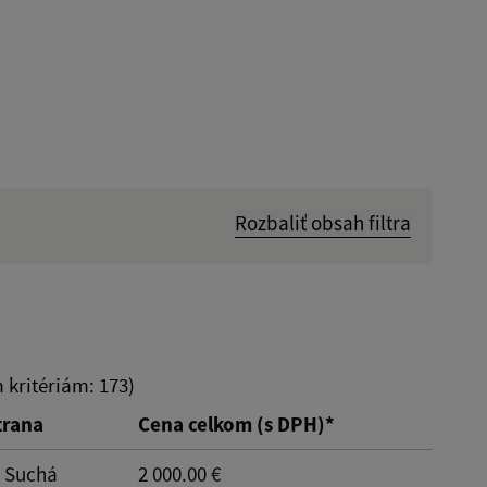
Rozbaliť obsah filtra
Hľadať v:
Dátum do:
kritériám: 173)
trana
Cena celkom (s DPH)*
Typ:
: Suchá
2 000.00 €