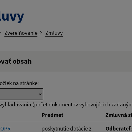
luvy
Zverejňovanie
Zmluvy
ovať obsah
ý výraz:
ožiek na stránke:
tumu:
Dátum od:
 vyhľadávania (počet dokumentov vyhovujúcich zadaným 
Predmet
Zmluvná s
od:
Suma do:
/OPR
poskytnutie dotácie z
Odberateľ