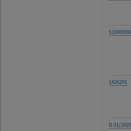
Filtr
51000005
1426291
D 01/202