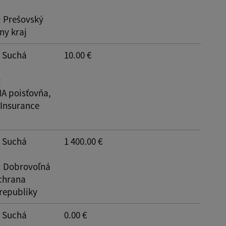
: Prešovský
y kraj
Reset
: Suchá
10.00 €
:
 poisťovňa,
 Insurance
: Suchá
1 400.00 €
: Dobrovoľná
chrana
 republiky
: Suchá
0.00 €