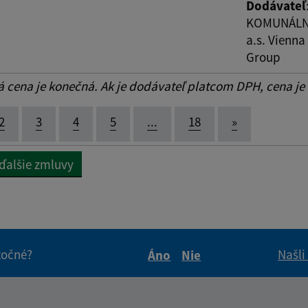
Dodávateľ
KOMUNÁLNA
a.s. Vienna
Group
cena je konečná. Ak je dodávateľ platcom DPH, cena je
2
3
4
5
...
18
»
 ďalšie zmluvy
itočné?
Našli
Áno
Nie
Boli tieto informácie pre 
Boli tieto informáci