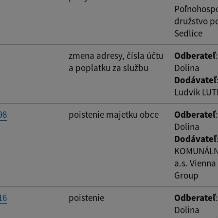
Poľnohosp
družstvo p
Sedlice
zmena adresy, čísla účtu
Odberateľ
a poplatku za službu
Dolina
Dodávateľ
Ludvik LUT
98
poistenie majetku obce
Odberateľ
Dolina
Dodávateľ
KOMUNÁLNA
a.s. Vienna
Group
16
poistenie
Odberateľ
Dolina