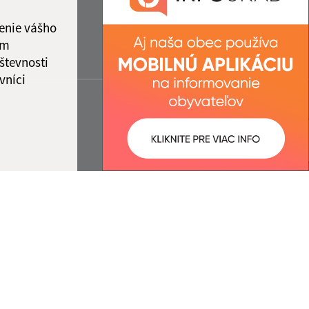
enie vášho
ám
števnosti
vníci