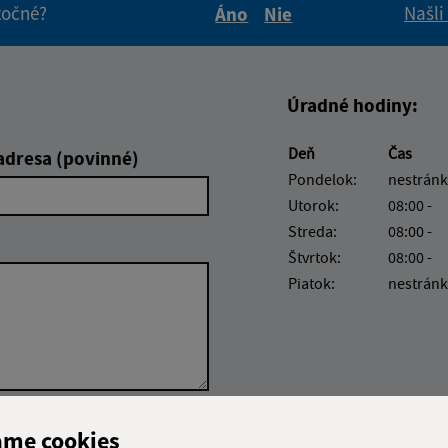
itočné?
Našli
Áno
Nie
Boli tieto informácie pre 
Boli tieto informáci
Úradné hodiny:
Deň
Čas
adresa (povinné)
Pondelok:
nestránk
Utorok:
08:00 -
Streda:
08:00 -
Štvrtok:
08:00 -
Piatok:
nestránk
Google reCaptcha Response
ame cookies
Odoslať
ch