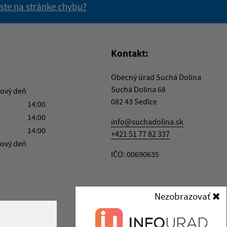
 ste na stránke chybu?
vás užitočné?
e pre vás užitočné?
Kontakt:
Obecný úrad Suchá Dolina
Suchá Dolina 68
ový deň
082 43 Sedlce
14:00
14:00
info@suchadolina.sk
14:00
+421 51 77 82 337
ový deň
IČO: 00690635
Nezobrazovať