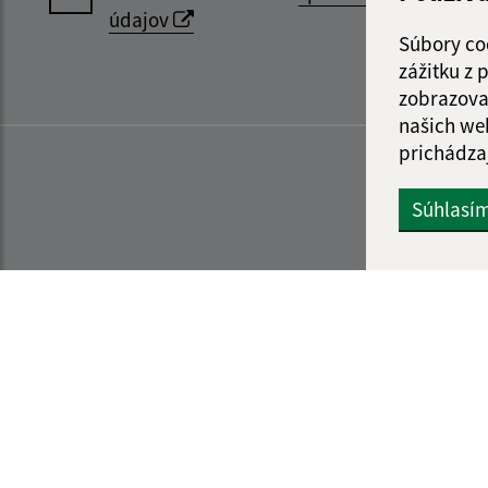
údajov
Súbory co
zážitku z
zobrazova
našich we
prichádza
Súhlasí