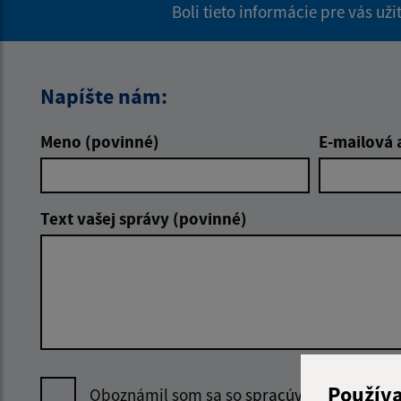
Boli tieto informácie pre vás už
Napíšte nám:
Meno (povinné)
E-mailová 
Text vašej správy (povinné)
Použív
Oboznámil som sa so
spracúvaním osobný