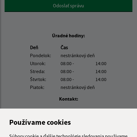
Google reCaptcha Response
Odoslať správu
Úradné hodiny:
Deň
Čas
Pondelok:
nestránkový deň
Utorok:
08:00 -
14:00
Streda:
08:00 -
14:00
Štvrtok:
08:00 -
14:00
Piatok:
nestránkový deň
Kontakt:
Obecný úrad Suchá Dolina
Suchá Dolina 68
Používame cookies
082 43 Sedlce
Súbory cookie a ďalšie technológie sledovania používame