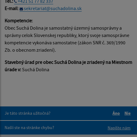
Tel.:
+421 51 77 82 337
E-mail
:
sekretariat@suchadolina.sk
Kompetencie
:
Obec Suchá Dolina je samostatný územný samosprávny a
správny celok Slovenskej republiky, ktorý svoje samosprávne
kompetencie vykonáva samostatne (zákon SNR č. 369/1990
Zb. o obecnom zriadení).
Stavebný úrad pre obec Suchá Dolina je zriadený na Miestnom
úrade v:
Suchá Dolina
Je táto stránka užitočná?
Áno
Nie
Boli tieto 
Boli 
Našli ste na stránke chybu?
Napíšte nám