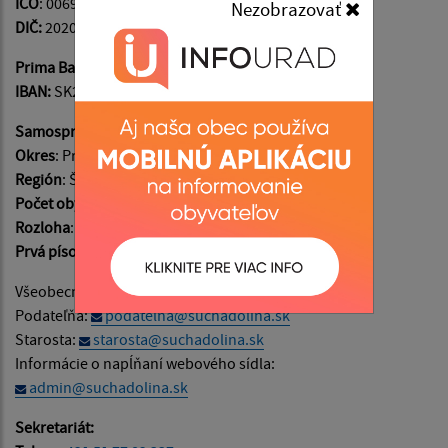
IČO
: 00690635
Nezobrazovať
DIČ:
2020546671
Prima Banka
IBAN:
SK29 5600 0000 0088 2135 3002
Samosprávny kraj
: Prešovský
Okres
: Prešov
Región
: Šariš
Počet obyvateľov
: 209
Rozloha
: 612 ha
Prvá písomná zmienka
: v roku 1330
Všeobecné informácie:
info@suchadolina.sk
Podateľňa:
podatelna@suchadolina.sk
Starosta:
starosta@suchadolina.sk
Informácie o napĺňaní webového sídla:
admin@suchadolina.sk
Sekretariát: