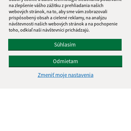
info@suchadolina.sk
na zlepšenie vášho zážitku z prehliadania našich
+421 51 77 82 337
webových stránok, na to, aby sme vám zobrazovali
prispôsobený obsah a cielené reklamy, na analýzu
IČO: 00690635
návštevnosti našich webových stránok a na pochopenie
toho, odkiaľ naši návštevníci prichádzajú.
Súhlasím
Odmietam
Zmeniť moje nastavenia
Informácie o stránke: