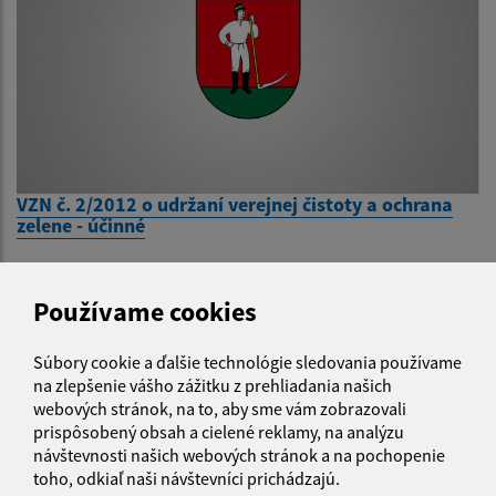
VZN č. 2/2012 o udržaní verejnej čistoty a ochrana
zelene - účinné
1
2
>
Používame cookies
Súbory cookie a ďalšie technológie sledovania používame
na zlepšenie vášho zážitku z prehliadania našich
webových stránok, na to, aby sme vám zobrazovali
prispôsobený obsah a cielené reklamy, na analýzu
Je táto stránka užitočná?
Áno
Nie
návštevnosti našich webových stránok a na pochopenie
Boli tieto 
Boli 
toho, odkiaľ naši návštevníci prichádzajú.
Našli ste na stránke chybu?
Napíšte nám