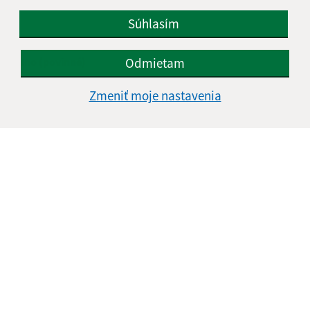
Súhlasím
Napíšte nám:
Odmietam
Meno (povinné)
Zmeniť moje nastavenia
E-mailová adresa (povinné)
Text vašej správy (povinné)
Oboznámil som sa so
spracúvaním osobných
údajov