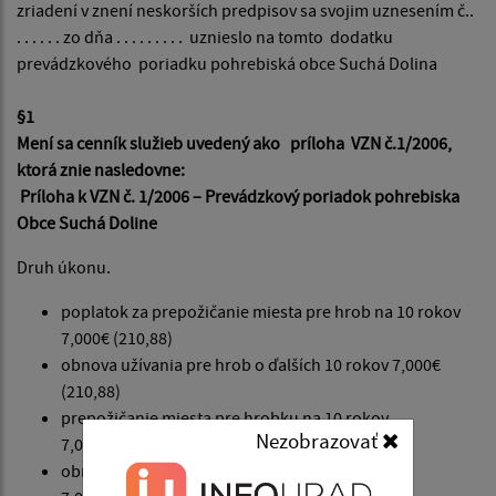
zriadení v znení neskorších predpisov sa svojim uznesením č..
. . . . . . zo dňa . . . . . . . . . uznieslo na tomto dodatku
prevádzkového poriadku pohrebiská obce Suchá Dolina
§1
Mení sa cenník služieb uvedený ako príloha VZN č.1/2006,
ktorá znie nasledovne:
Príloha k VZN č. 1/2006 – Prevádzkový poriadok pohrebiska
Obce Suchá Doline
Druh úkonu.
poplatok za prepožičanie miesta pre hrob na 10 rokov
7,000€ (210,88)
obnova užívania pre hrob o ďalších 10 rokov 7,000€
(210,88)
prepožičanie miesta pre hrobku na 10 rokov
Nezobrazovať
7,000€(210,88)
obnova užívania pre hrobku o ďalších 10 rokov