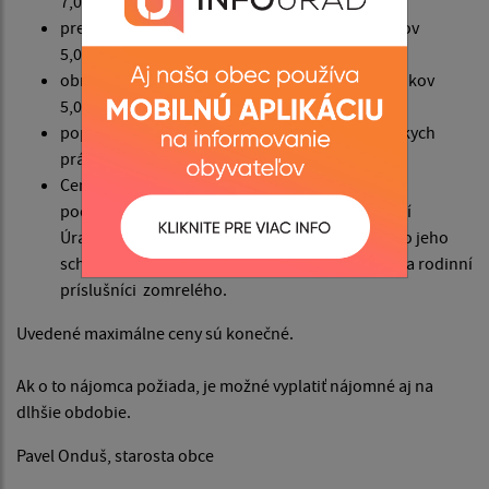
7,000€(210,88)
prepožičanie miesta pre detský hrob na 10 rokov
5,000€(150,63)
obnova užívania pre detský hrob o ďalších 10 rokov
5,000€(150,63)
poplatok za vstup za účelom kamenno sochárskych
prác 5,000€(150,63)
Cenový výmer za výkopové práce súvisiace s
pochovávaním bude v prílohe po jeho schválení
Úradom Prešovského samosprávneho kraja. Do jeho
schválenia výkopové práce zabezpečujú a hradia rodinní
príslušníci zomrelého.
Uvedené maximálne ceny sú konečné.
Ak o to nájomca požiada, je možné vyplatiť nájomné aj na
dlhšie obdobie.
Pavel Onduš, starosta obce