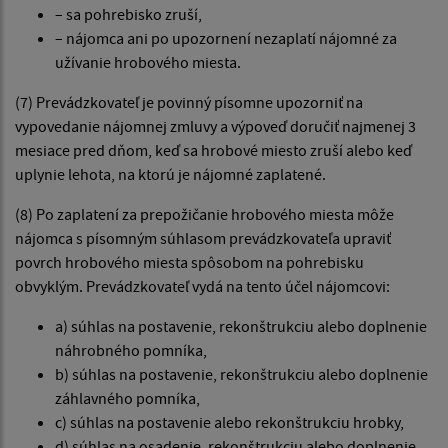
– sa pohrebisko zruší,
– nájomca ani po upozornení nezaplatí nájomné za
užívanie hrobového miesta.
(7) Prevádzkovateľ je povinný písomne upozorniť na
vypovedanie nájomnej zmluvy a výpoveď doručiť najmenej 3
mesiace pred dňom, keď sa hrobové miesto zruší alebo keď
uplynie lehota, na ktorú je nájomné zaplatené.
(8) Po zaplatení za prepožičanie hrobového miesta môže
nájomca s písomným súhlasom prevádzkovateľa upraviť
povrch hrobového miesta spôsobom na pohrebisku
obvyklým. Prevádzkovateľ vydá na tento účel nájomcovi:
a) súhlas na postavenie, rekonštrukciu alebo doplnenie
náhrobného pomníka,
b) súhlas na postavenie, rekonštrukciu alebo doplnenie
záhlavného pomníka,
c) súhlas na postavenie alebo rekonštrukciu hrobky,
d) súhlas na osadenie, rekonštrukciu alebo doplnenie