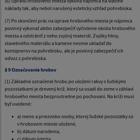
(6) Úpravu hrobového miesta vykoná nájomca na vlastné
náklady tak, aby nebol narušený estetický vzhľad pohrebiska.
(7) Po skončení prác na úprave hrobového miesta je nájomca
povinný vykonať alebo zabezpečiť vyčistenie okolia hrobového
miesta a odstrániť z neho zvyšný materiál. Zvyšky hliny,
stavebného materiálu a kamene nesmie ukladať do
kontajnerov na pohrebisku, ale je povinný zabezpečiť ich
odvoz z pohrebiska.
§ 9 Označovanie hrobov
(1) Základné označenie hrobu po uložení rakvy s ľudskými
pozostatkami je drevený kríž, ktorý sa osadí do zeme v záhlaví
hrobového miesta bezprostredne po pochovaní. Na kríži musí
byť uvedené:
a) meno a priezvisko osoby, ktorej ľudské pozostatky sú
v hrobovom mieste uložené,
b) dátum narodenia,
c) dátum úmrtia.