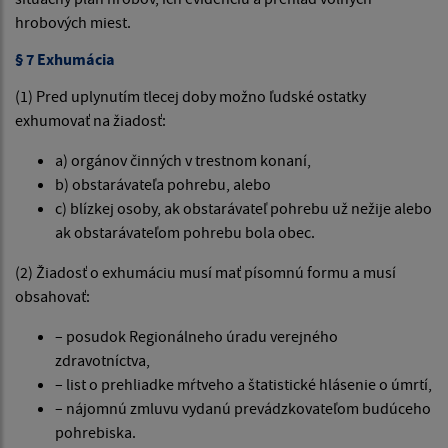
hrobových miest.
§ 7 Exhumácia
(1) Pred uplynutím tlecej doby možno ľudské ostatky
exhumovať na žiadosť:
a) orgánov činných v trestnom konaní,
b) obstarávateľa pohrebu, alebo
c) blízkej osoby, ak obstarávateľ pohrebu už nežije alebo
ak obstarávateľom pohrebu bola obec.
(2) Žiadosť o exhumáciu musí mať písomnú formu a musí
obsahovať:
– posudok Regionálneho úradu verejného
zdravotníctva,
– list o prehliadke mŕtveho a štatistické hlásenie o úmrtí,
– nájomnú zmluvu vydanú prevádzkovateľom budúceho
pohrebiska.