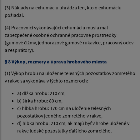
(3) Náklady na exhumáciu uhrádza ten, kto o exhumáciu
požiadal.
(4) Pracovníci vykonávajúci exhumáciu musia mať
zabezpečené osobné ochranné pracovné prostriedky
(gumové čižmy, jednorazové gumové rukavice, pracovný odev
a respirátory).
§ 8 Výkop, rozmery a úprava hrobového miesta
(1) Výkop hrobu na uloženie telesných pozostatkov zomretého
v rakve sa vykonáva v týchto rozmeroch:
a) dĺžka hrobu: 210 cm,
b) šírka hrobu: 80 cm,
c) hĺbka hrobu: 170 cm na uloženie telesných
pozostatkov jedného zomretého v rakve,
d) hĺbka hrobu: 210 cm, ak majú byť v hrobe uložené v
rakve ľudské pozostatky ďalšieho zomrelého.