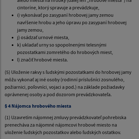
cintoríne, ktorý spravuje a prevádzkuje,
i) vykonávať po zasypaní hrobovej jamy zemou
navŕšenie hrobu a jeho úpravu po zasypaní hrobovej
jamy zemou,
j) osádzať urnové miesta,
k) ukladať urny so spopolnenými telesnými
pozostatkami zomretého do hrobových miest,
l) značiť hrobové miesta.
(5) Uloženie rakvy s ľudskými pozostatkami do hrobovej jamy
môžu vykonať aj iné osoby (rodinní príslušníci zosnulého,
požiarnici, poľovníci, vojaci a pod.) na základe požiadavky
oprávnenej osoby a pod dozorom prevádzkovateľa.
§ 4 Nájomca hrobového miesta
(1) Uzavretím nájomnej zmluvy prevádzkovateľ pohrebiska
prenecháva za nájomné nájomcovi hrobové miesto na
uloženie ľudských pozostatkov alebo ľudských ostatkov.