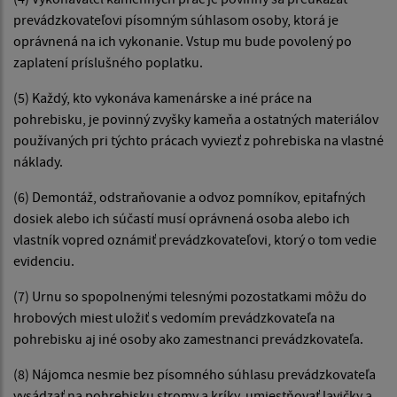
prevádzkovateľovi písomným súhlasom osoby, ktorá je
oprávnená na ich vykonanie. Vstup mu bude povolený po
zaplatení príslušného poplatku.
(5) Každý, kto vykonáva kamenárske a iné práce na
pohrebisku, je povinný zvyšky kameňa a ostatných materiálov
používaných pri týchto prácach vyviezť z pohrebiska na vlastné
náklady.
(6) Demontáž, odstraňovanie a odvoz pomníkov, epitafných
dosiek alebo ich súčastí musí oprávnená osoba alebo ich
vlastník vopred oznámiť prevádzkovateľovi, ktorý o tom vedie
evidenciu.
(7) Urnu so spopolnenými telesnými pozostatkami môžu do
hrobových miest uložiť s vedomím prevádzkovateľa na
pohrebisku aj iné osoby ako zamestnanci prevádzkovateľa.
(8) Nájomca nesmie bez písomného súhlasu prevádzkovateľa
vysádzať na pohrebisku stromy a kríky, umiestňovať lavičky a