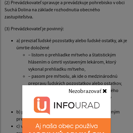
(2) Prevádzkovateľ spravuje a prevádzkuje pohrebisko v obci
Suchá Dolina na základe rozhodnutia obecného
zastupiteľstva.
(3) Prevádzkovateľ je povinný:
a) prevziať ľudské pozostatky alebo ľudské ostatky, ak je
úmrtie doložené
– listom o prehliadke mŕtveho a štatistickým
hlásením o úmrtí vystaveným lekárom, ktorý
vykonal prehliadku mŕtveho,
– pasom pre mŕtvolu, ak ide o medzinárodnú
prepravu ľudských pozostatkov alebo ostatkov,
Nezobrazovať
– ak ide o podozrenie zo spáchania trestného
činu, vyžaduje sa súhlas orgánu činného v
trestnom konaní,
b) prevádzkovať pohrebisko v súlade so schváleným
prevádzkovým poriadkom pohrebiska,
c) viesť evidenciu hrobových miest a evidenciu
prevádzkovania pohrebiska,