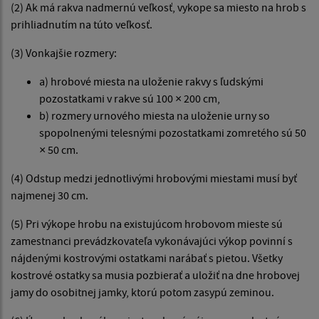
(2) Ak má rakva nadmernú veľkosť, vykope sa miesto na hrob s
prihliadnutím na túto veľkosť.
(3) Vonkajšie rozmery:
a) hrobové miesta na uloženie rakvy s ľudskými
pozostatkami v rakve sú 100 × 200 cm,
b) rozmery urnového miesta na uloženie urny so
spopolnenými telesnými pozostatkami zomretého sú 50
× 50 cm.
(4) Odstup medzi jednotlivými hrobovými miestami musí byť
najmenej 30 cm.
(5) Pri výkope hrobu na existujúcom hrobovom mieste sú
zamestnanci prevádzkovateľa vykonávajúci výkop povinní s
nájdenými kostrovými ostatkami narábať s pietou. Všetky
kostrové ostatky sa musia pozbierať a uložiť na dne hrobovej
jamy do osobitnej jamky, ktorú potom zasypú zeminou.