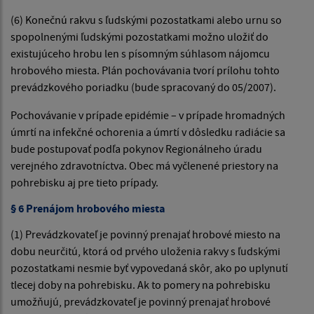
(6) Konečnú rakvu s ľudskými pozostatkami alebo urnu so
spopolnenými ľudskými pozostatkami možno uložiť do
existujúceho hrobu len s písomným súhlasom nájomcu
hrobového miesta. Plán pochovávania tvorí prílohu tohto
prevádzkového poriadku (bude spracovaný do 05/2007).
Pochovávanie v prípade epidémie – v prípade hromadných
úmrtí na infekčné ochorenia a úmrtí v dôsledku radiácie sa
bude postupovať podľa pokynov Regionálneho úradu
verejného zdravotníctva. Obec má vyčlenené priestory na
pohrebisku aj pre tieto prípady.
§ 6 Prenájom hrobového miesta
(1) Prevádzkovateľ je povinný prenajať hrobové miesto na
dobu neurčitú, ktorá od prvého uloženia rakvy s ľudskými
pozostatkami nesmie byť vypovedaná skôr, ako po uplynutí
tlecej doby na pohrebisku. Ak to pomery na pohrebisku
umožňujú, prevádzkovateľ je povinný prenajať hrobové