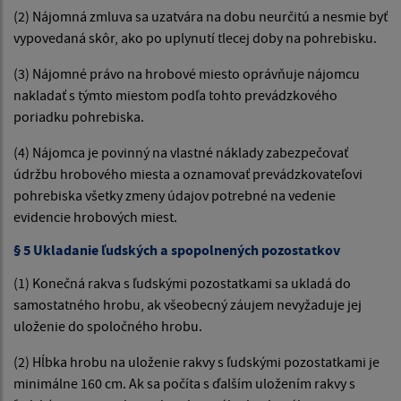
(2) Nájomná zmluva sa uzatvára na dobu neurčitú a nesmie byť
vypovedaná skôr, ako po uplynutí tlecej doby na pohrebisku.
(3) Nájomné právo na hrobové miesto oprávňuje nájomcu
nakladať s týmto miestom podľa tohto prevádzkového
poriadku pohrebiska.
(4) Nájomca je povinný na vlastné náklady zabezpečovať
údržbu hrobového miesta a oznamovať prevádzkovateľovi
pohrebiska všetky zmeny údajov potrebné na vedenie
evidencie hrobových miest.
§ 5 Ukladanie ľudských a spopolnených pozostatkov
(1) Konečná rakva s ľudskými pozostatkami sa ukladá do
samostatného hrobu, ak všeobecný záujem nevyžaduje jej
uloženie do spoločného hrobu.
(2) Hĺbka hrobu na uloženie rakvy s ľudskými pozostatkami je
minimálne 160 cm. Ak sa počíta s ďalším uložením rakvy s