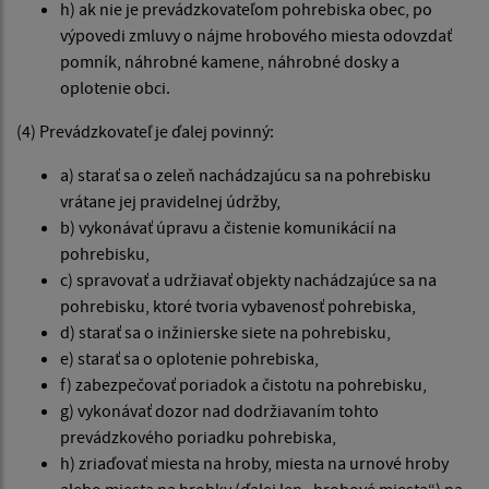
h) ak nie je prevádzkovateľom pohrebiska obec, po
výpovedi zmluvy o nájme hrobového miesta odovzdať
pomník, náhrobné kamene, náhrobné dosky a
oplotenie obci.
(4) Prevádzkovateľ je ďalej povinný:
a) starať sa o zeleň nachádzajúcu sa na pohrebisku
vrátane jej pravidelnej údržby,
b) vykonávať úpravu a čistenie komunikácií na
pohrebisku,
c) spravovať a udržiavať objekty nachádzajúce sa na
pohrebisku, ktoré tvoria vybavenosť pohrebiska,
d) starať sa o inžinierske siete na pohrebisku,
e) starať sa o oplotenie pohrebiska,
f) zabezpečovať poriadok a čistotu na pohrebisku,
g) vykonávať dozor nad dodržiavaním tohto
prevádzkového poriadku pohrebiska,
h) zriaďovať miesta na hroby, miesta na urnové hroby
alebo miesta na hrobky (ďalej len „hrobové miesta“) na