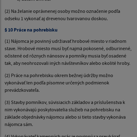
(2) Na želanie oprávnenej osoby možno označenie podľa
odseku 1 vykonať aj drevenou tvarovanou doskou.
§ 10 Práce na pohrebisku
(1) Nájomca je povinný udržiavať hrobové miesto v riadnom
stave. Hrobové miesto musí byť najmä pokosené, odburinené,
očistené od rôznych nánosov a pomníky musia byť osadené
tak, aby neohrozovali iných návštevníkov alebo okolité hroby.
(2) Práce na pohrebisku okrem bežnej údržby možno
vykonávať len podľa písomne určených podmienok
prevádzkovateľa.
(3) Stavby pomníkov, súvisiacich základov a príslušenstva k
nim vykonávajú poskytovatelia služieb na pohrebisku na
základe objednávky nájomcu alebo si tieto stavby vykonáva
nájomca sám.
(4) Vykonávateľ kamenných prác je povinný sa preukázať