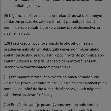
epitafnej dosky.
(9) Nájomca môže zriadiť alebo zrekonštruovať s písomným
súhlasom prevádzkovateľa náhrobný pomník, záhlavný
pomník alebo epitafnú dosku vrátane ich príslušenstva na
vlastné náklady.
(10) Pred každým pochovaním do hrobového miesta s
osadeným náhrobným alebo záhlavným pomníkom alebo
epitafnou doskou je ich vlastník povinný tento pomník alebo
epitafnú dosku a ich príslušenstvo demontovať v rozsahu
určenom prevádzkovateľom pohrebiska.
(11) Prenájmom hrobového miesta nájomca nenadobúda
vlastnícke právo k tomuto miestu. Vlastníctvom nájomcu je len
pomník, epitafná doska a ich príslušenstvo, ak ich nájomca
vybudoval na vlastné náklady.
(12) Prevádzkovateľ je povinný zabezpečiť na pohrebisku
situačný plán hrobov, ich evidenciu a prehľad voľných