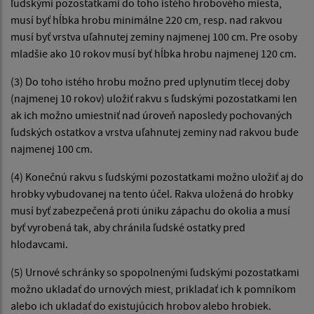
ľudskými pozostatkami do toho istého hrobového miesta,
musí byť hĺbka hrobu minimálne 220 cm, resp. nad rakvou
musí byť vrstva uľahnutej zeminy najmenej 100 cm. Pre osoby
mladšie ako 10 rokov musí byť hĺbka hrobu najmenej 120 cm.
(3) Do toho istého hrobu možno pred uplynutím tlecej doby
(najmenej 10 rokov) uložiť rakvu s ľudskými pozostatkami len
ak ich možno umiestniť nad úroveň naposledy pochovaných
ľudských ostatkov a vrstva uľahnutej zeminy nad rakvou bude
najmenej 100 cm.
(4) Konečnú rakvu s ľudskými pozostatkami možno uložiť aj do
hrobky vybudovanej na tento účel. Rakva uložená do hrobky
musí byť zabezpečená proti úniku zápachu do okolia a musí
byť vyrobená tak, aby chránila ľudské ostatky pred
hlodavcami.
(5) Urnové schránky so spopolnenými ľudskými pozostatkami
možno ukladať do urnových miest, prikladať ich k pomníkom
alebo ich ukladať do existujúcich hrobov alebo hrobiek.