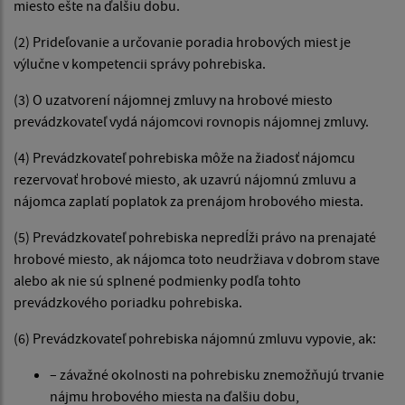
miesto ešte na ďalšiu dobu.
(2) Prideľovanie a určovanie poradia hrobových miest je
výlučne v kompetencii správy pohrebiska.
(3) O uzatvorení nájomnej zmluvy na hrobové miesto
prevádzkovateľ vydá nájomcovi rovnopis nájomnej zmluvy.
(4) Prevádzkovateľ pohrebiska môže na žiadosť nájomcu
rezervovať hrobové miesto, ak uzavrú nájomnú zmluvu a
nájomca zaplatí poplatok za prenájom hrobového miesta.
(5) Prevádzkovateľ pohrebiska nepredĺži právo na prenajaté
hrobové miesto, ak nájomca toto neudržiava v dobrom stave
alebo ak nie sú splnené podmienky podľa tohto
prevádzkového poriadku pohrebiska.
(6) Prevádzkovateľ pohrebiska nájomnú zmluvu vypovie, ak:
– závažné okolnosti na pohrebisku znemožňujú trvanie
nájmu hrobového miesta na ďalšiu dobu,