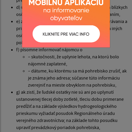
d) umožniť prítomnosť obstarávateľa pohrebu a blízkych
osôb pri konečnom uzavretí rakvy pred pochovaním,
e) zdržať sa v styku s pozostalými necitlivého správania a
pri smútočných obradoch umožniť účasť cirkvi a iných
osôb v súlade s prejavenou vôľou obstarávateľa
pohrebu,
f) písomne informovať nájomcu o
– skutočnosti, že uplynie lehota, na ktorú bolo
nájomné zaplatené,
– dátume, ku ktorému sa má pohrebisko zrušiť, ak
je známa jeho adresa; súčasne túto informáciu
zverejniť na mieste obvyklom na pohrebisku,
g) ak zistí, že ľudské ostatky nie sú ani po uplynutí
ustanovenej tlecej doby zotleté, tleciu dobu primerane
predĺžiť a na základe výsledkov hydrogeologického
prieskumu vyžiadať posudok Regionálneho úradu
verejného zdravotníctva; na základe tohto posudku
upraviť prevádzkový poriadok pohrebiska,