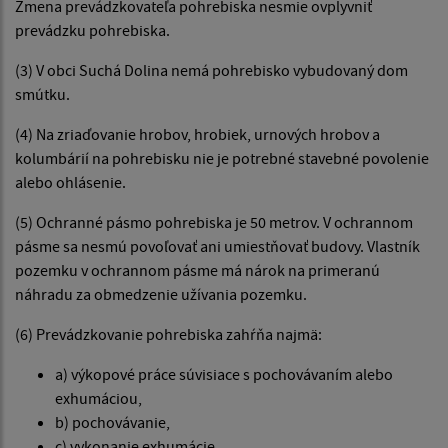
Zmena prevádzkovateľa pohrebiska nesmie ovplyvniť
prevádzku pohrebiska.
(3) V obci Suchá Dolina nemá pohrebisko vybudovaný dom
smútku.
(4) Na zriaďovanie hrobov, hrobiek, urnových hrobov a
kolumbárií na pohrebisku nie je potrebné stavebné povolenie
alebo ohlásenie.
(5) Ochranné pásmo pohrebiska je 50 metrov. V ochrannom
pásme sa nesmú povoľovať ani umiestňovať budovy. Vlastník
pozemku v ochrannom pásme má nárok na primeranú
náhradu za obmedzenie užívania pozemku.
(6) Prevádzkovanie pohrebiska zahŕňa najmä:
a) výkopové práce súvisiace s pochovávaním alebo
exhumáciou,
b) pochovávanie,
c) vykonanie exhumácie,