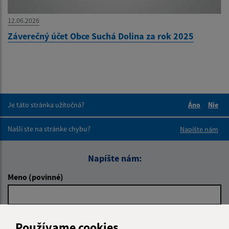
12.06.2026
Záverečný účet Obce Suchá Dolina za rok 2025
Je táto stránka užitočná?
Áno
Nie
Boli tieto 
Boli 
Našli ste na stránke chybu?
Napíšte nám
Napíšte nám:
Meno (povinné)
E-mailová adresa (povinné)
Používame cookies