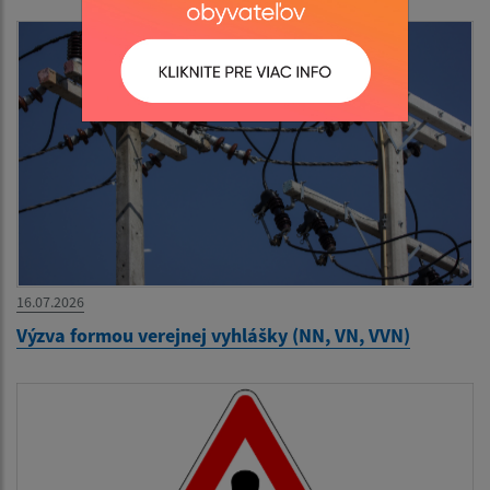
16.07.2026
Výzva formou verejnej vyhlášky (NN, VN, VVN)