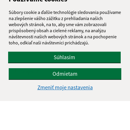
Súbory cookie a ďalšie technológie sledovania používame
Text vašej správy (povinné)
na zlepšenie vášho zážitku z prehliadania našich
webových stránok, na to, aby sme vám zobrazovali
prispôsobený obsah a cielené reklamy, na analýzu
návštevnosti našich webových stránok a na pochopenie
toho, odkiaľ naši návštevníci prichádzajú.
Súhlasím
Oboznámil som sa so
spracúvaním osobných
údajov
Odmietam
Google reCaptcha Response
Zmeniť moje nastavenia
Odoslať správu
Úradné hodiny:
Deň
Čas