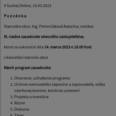
V Suchej Doline, 10.03.2023
P o z v á n k a
Starostka obce, Ing. Petrenčáková Katarína, zvoláva
III. riadne zasadnutie obecného zastupiteľstva
,
ktoré sa uskutoční dňa
14. marca 2023 o 18.00 hod.
v kancelárii starostu obce
Návrh program zasadnutia:
Otvorenie, schválenie programu
Určenie overovateľov zápisnice a zapisovateľa, voľba
návrhovej komisie, kontrola uznesení
Projekty a investície
Rôzne
Diskusia
Záver