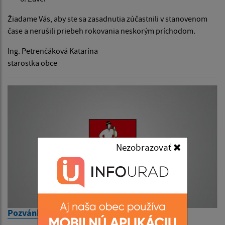
Žiadame Vás, aby ste sa zasadnutia zúčastnili v stanovenom
čase a nerušili priebeh rokovania neskorým príchodom.
Ing. Petrenčáková Katarína
starostka obce
Nezobrazovať
Pozvánka na zasadnutie OcZ 8.6.2026