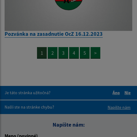
Pozvánka na zasadnutie OcZ 16.12.2023
1
2
3
4
5
>
Je táto stránka užitočná?
Áno
Nie
Boli tieto 
Boli 
Našli ste na stránke chybu?
Napíšte nám
Napíšte nám:
Meno (povinné)