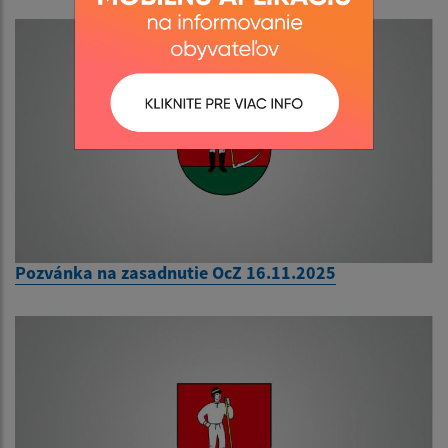
Pozvánka na zasadnutie OcZ 16.11.2025