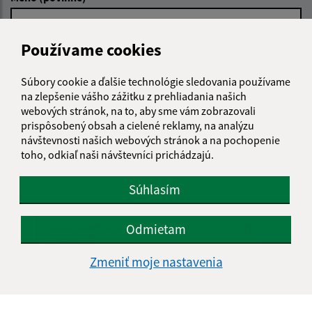
Používame cookies
E-mailová adresa (povinné)
Súbory cookie a ďalšie technológie sledovania používame
na zlepšenie vášho zážitku z prehliadania našich
Text vašej správy (povinné)
webových stránok, na to, aby sme vám zobrazovali
prispôsobený obsah a cielené reklamy, na analýzu
návštevnosti našich webových stránok a na pochopenie
toho, odkiaľ naši návštevníci prichádzajú.
Súhlasím
Oboznámil som sa so
spracúvaním osobných
Odmietam
údajov
Zmeniť moje nastavenia
Google reCaptcha Response
Odoslať správu