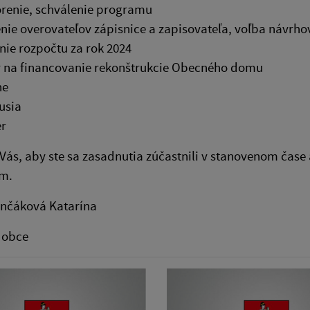
renie, schválenie programu
nie overovateľov zápisnice a zapisovateľa, voľba návrho
nie rozpočtu za rok 2024
 na financovanie rekonštrukcie Obecného domu
ne
usia
r
ás, aby ste sa zasadnutia zúčastnili v stanovenom čase
m.
enčáková Katarína
 obce