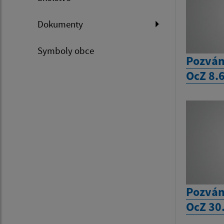
Dokumenty
Symboly obce
Pozván
OcZ 8.
Pozván
OcZ 30