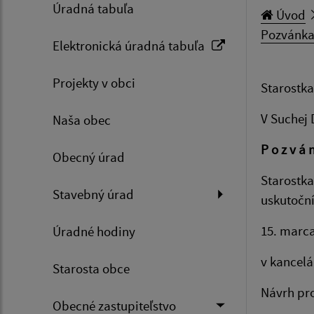
Úradná tabuľa
Úvod
Pozvánka
Elektronická úradná tabuľa
Projekty v obci
Starostka
V Suchej 
Naša obec
P o z v á 
Obecný úrad
Starostka
Stavebný úrad
uskutočn
15. marca
Úradné hodiny
v kancelá
Starosta obce
Návrh pr
Obecné zastupiteľstvo