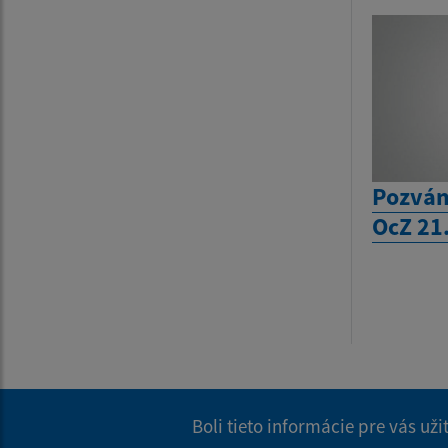
Pozván
OcZ 21
Boli tieto informácie pre vás už