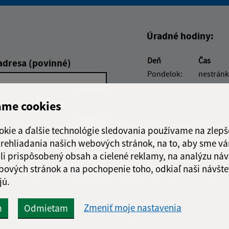
Boli tieto informácie pre 
Boli tieto informáci
Úradné hodiny:
Deň
Čas
adresa (povinné)
Pondelok:
nestránk
Utorok:
08:00 -
Streda:
08:00 -
ame cookies
Štvrtok:
08:00 -
Piatok:
nestránk
okie a ďalšie technológie sledovania používame na zlepš
 prehliadania našich webových stránok, na to, aby sme v
li prispôsobený obsah a cielené reklamy, na analýzu náv
bových stránok a na pochopenie toho, odkiaľ naši návšte
jú.
Google reCaptcha Response
Odoslať
Zmeniť moje nastavenia
ch
m
Odmietam
správu