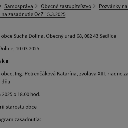
Samospráva
Obecné zastupiteľstvo
Pozvánky na
 na zasadnutie OcZ 15.3.2025
 obce Suchá Dolina, Obecný úrad 68, 082 43 Sedlice
Doline, 10.03.2025
n k a
 obce, Ing. Petrenčáková Katarína, zvoláva XIII. riadne z
í dňa
 2025 o 18.00 hod.
rii starostu obce
ogram zasadnutia: