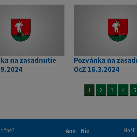
ka na zasadnutie
Pozvánka na zasad
.9.2024
OcZ 16.3.2024
1
2
3
4
5
itočné?
Našli
Áno
Nie