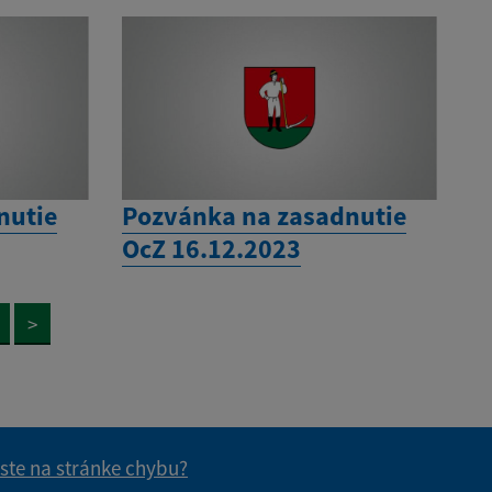
nutie
Pozvánka na zasadnutie
OcZ 16.12.2023
>
 ste na stránke chybu?