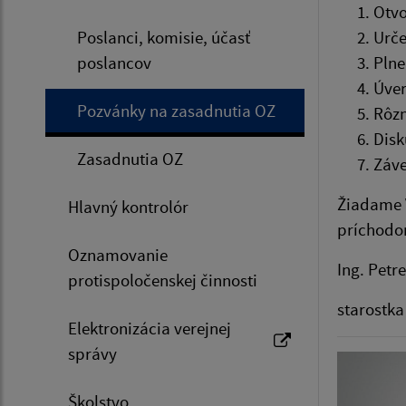
Otvo
Poslanci, komisie, účasť
Urče
poslancov
Plne
Úver
Pozvánky na zasadnutia OZ
Rôz
Disk
Zasadnutia OZ
Záve
Žiadame V
Hlavný kontrolór
príchodo
Oznamovanie
Ing. Petr
protispoločenskej činnosti
starostka
Elektronizácia verejnej
správy
Školstvo