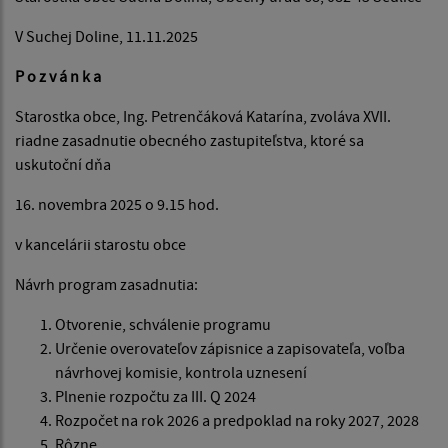
V Suchej Doline, 11.11.2025
P o z v á n k a
Starostka obce, Ing. Petrenčáková Katarína, zvoláva XVII.
riadne zasadnutie obecného zastupiteľstva, ktoré sa
uskutoční dňa
16. novembra 2025 o 9.15 hod.
v kancelárii starostu obce
Návrh program zasadnutia:
Otvorenie, schválenie programu
Určenie overovateľov zápisnice a zapisovateľa, voľba
návrhovej komisie, kontrola uznesení
Plnenie rozpočtu za III. Q 2024
Rozpočet na rok 2026 a predpoklad na roky 2027, 2028
Rôzne