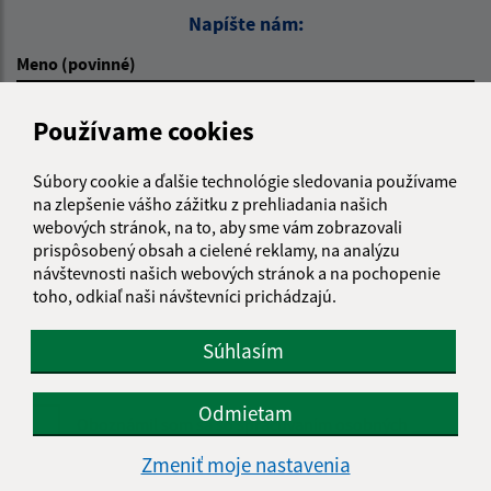
Napíšte nám:
Meno (povinné)
Používame cookies
E-mailová adresa (povinné)
Súbory cookie a ďalšie technológie sledovania používame
na zlepšenie vášho zážitku z prehliadania našich
webových stránok, na to, aby sme vám zobrazovali
Text vašej správy (povinné)
prispôsobený obsah a cielené reklamy, na analýzu
návštevnosti našich webových stránok a na pochopenie
toho, odkiaľ naši návštevníci prichádzajú.
Súhlasím
Odmietam
Oboznámil som sa so
spracúvaním osobných
údajov
Zmeniť moje nastavenia