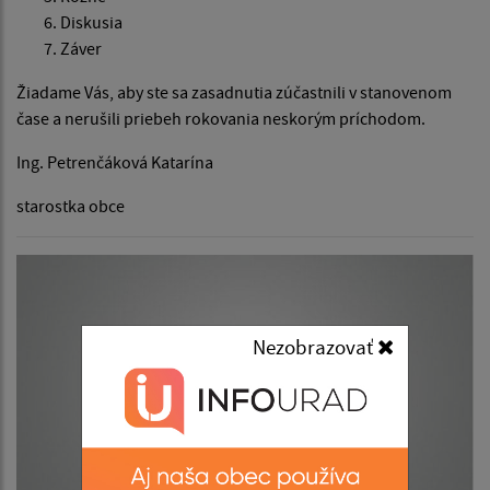
Diskusia
Záver
Žiadame Vás, aby ste sa zasadnutia zúčastnili v stanovenom
čase a nerušili priebeh rokovania neskorým príchodom.
Ing. Petrenčáková Katarína
starostka obce
Nezobrazovať