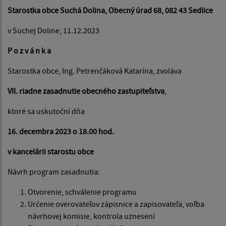
Starostka obce Suchá Dolina, Obecný úrad 68, 082 43 Sedlice
v Suchej Doline, 11.12.2023
P o z v á n k a
Starostka obce, Ing. Petrenčáková Katarína, zvoláva
VII. riadne zasadnutie obecného zastupiteľstva
,
ktoré sa uskutoční dňa
16. decembra 2023 o 18.00 hod.
v kancelárii starostu obce
Návrh program zasadnutia:
Otvorenie, schválenie programu
Určenie overovateľov zápisnice a zapisovateľa, voľba
návrhovej komisie, kontrola uznesení