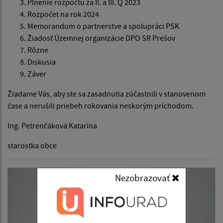
Plnenie rozpočtu za II. a III. Q 2023
Rozpočet na rok 2024
Memorandum o partnerstve a spolupráci PSK
Žiadosť Územnej organizácie DPO SR Prešov
Rôzne
Diskusia
Záver
Žiadame Vás, aby ste sa zasadnutia zúčastnili v stanovenom
čase a nerušili priebeh rokovania neskorým príchodom.
Ing. Petrenčáková Katarína
starostka obce
Nezobrazovať