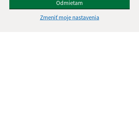
Odmietam
Oboznámil som sa so
spracúvaním osobných
Zmeniť moje nastavenia
údajov
Google reCaptcha Response
Odoslať správu
Úradné hodiny:
Deň
Čas
Pondelok:
nestránkový deň
Utorok:
08:00 -
14:00
Streda:
08:00 -
14:00
Štvrtok:
08:00 -
14:00
Piatok:
nestránkový deň
Kontakt: