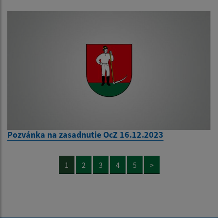
Pozvánka na zasadnutie OcZ 16.12.2023
1
2
3
4
5
>