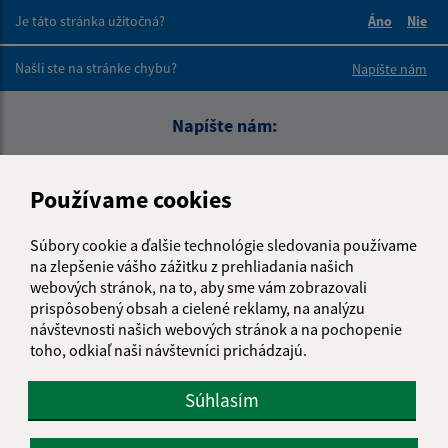
Je táto stránka užitočná?
Áno
Nie
Boli tieto 
Boli 
Našli ste na stránke chybu?
Napíšte nám
Napíšte nám:
Meno (povinné)
Používame cookies
E-mailová adresa (povinné)
Súbory cookie a ďalšie technológie sledovania používame
na zlepšenie vášho zážitku z prehliadania našich
webových stránok, na to, aby sme vám zobrazovali
prispôsobený obsah a cielené reklamy, na analýzu
Text vašej správy (povinné)
návštevnosti našich webových stránok a na pochopenie
toho, odkiaľ naši návštevníci prichádzajú.
Súhlasím