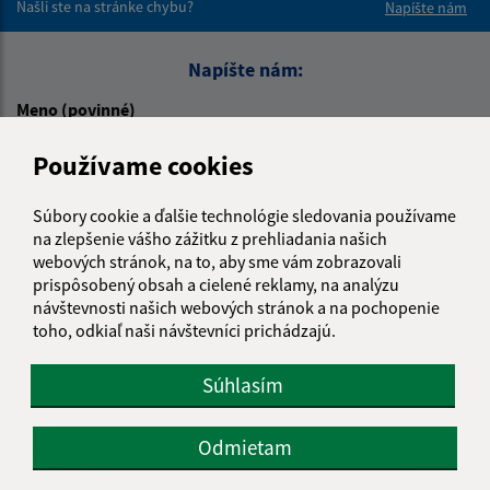
Našli ste na stránke chybu?
Napíšte nám
Napíšte nám:
Meno (povinné)
Používame cookies
E-mailová adresa (povinné)
Súbory cookie a ďalšie technológie sledovania používame
na zlepšenie vášho zážitku z prehliadania našich
webových stránok, na to, aby sme vám zobrazovali
prispôsobený obsah a cielené reklamy, na analýzu
Text vašej správy (povinné)
návštevnosti našich webových stránok a na pochopenie
toho, odkiaľ naši návštevníci prichádzajú.
Súhlasím
Odmietam
Oboznámil som sa so
spracúvaním osobných