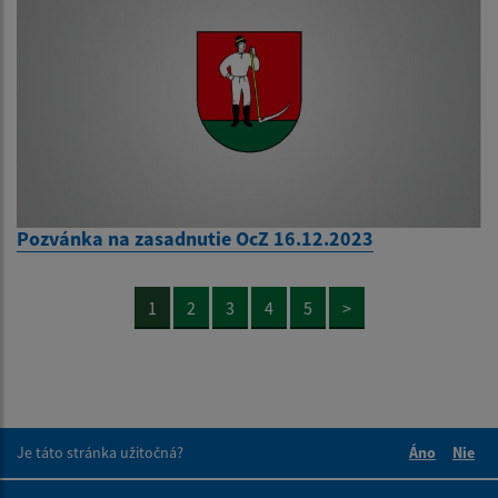
Pozvánka na zasadnutie OcZ 16.12.2023
1
2
3
4
5
>
Je táto stránka užitočná?
Áno
Nie
Boli tieto 
Boli 