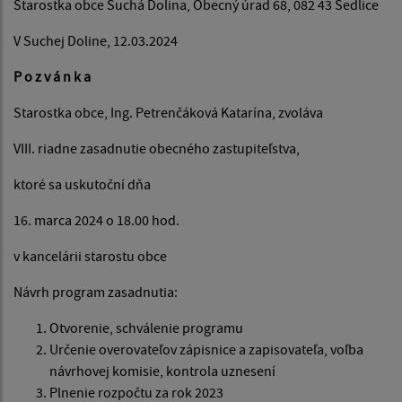
Starostka obce Suchá Dolina, Obecný úrad 68, 082 43 Sedlice
V Suchej Doline, 12.03.2024
P o z v á n k a
Starostka obce, Ing. Petrenčáková Katarína, zvoláva
VIII. riadne zasadnutie obecného zastupiteľstva,
ktoré sa uskutoční dňa
16. marca 2024 o 18.00 hod.
v kancelárii starostu obce
Návrh program zasadnutia:
Otvorenie, schválenie programu
Určenie overovateľov zápisnice a zapisovateľa, voľba
návrhovej komisie, kontrola uznesení
Plnenie rozpočtu za rok 2023