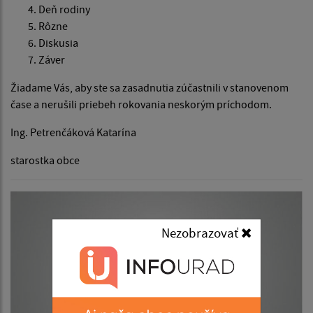
Deň rodiny
Rôzne
Diskusia
Záver
Žiadame Vás, aby ste sa zasadnutia zúčastnili v stanovenom
čase a nerušili priebeh rokovania neskorým príchodom.
Ing. Petrenčáková Katarína
starostka obce
Nezobrazovať