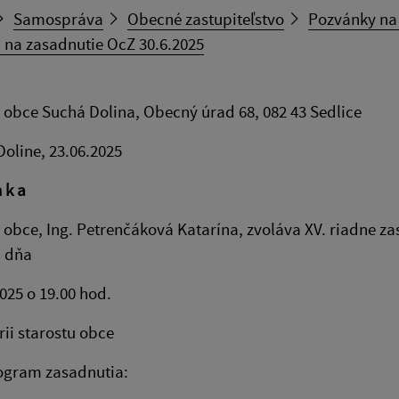
Samospráva
Obecné zastupiteľstvo
Pozvánky na
 na zasadnutie OcZ 30.6.2025
 obce Suchá Dolina, Obecný úrad 68, 082 43 Sedlice
Doline, 23.06.2025
n k a
 obce, Ing. Petrenčáková Katarína, zvoláva XV. riadne za
í dňa
2025 o 19.00 hod.
rii starostu obce
ogram zasadnutia: