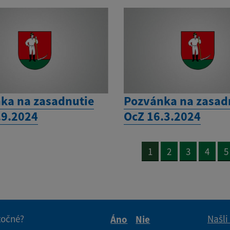
ka na zasadnutie
Pozvánka na zasad
.9.2024
OcZ 16.3.2024
1
2
3
4
5
itočné?
Našli
Áno
Nie