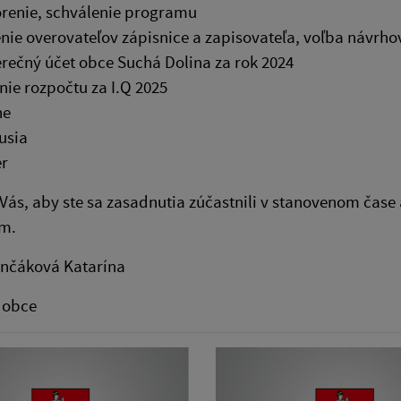
renie, schválenie programu
nie overovateľov zápisnice a zapisovateľa, voľba návrho
rečný účet obce Suchá Dolina za rok 2024
nie rozpočtu za I.Q 2025
ne
usia
r
ás, aby ste sa zasadnutia zúčastnili v stanovenom čase
m.
enčáková Katarína
 obce