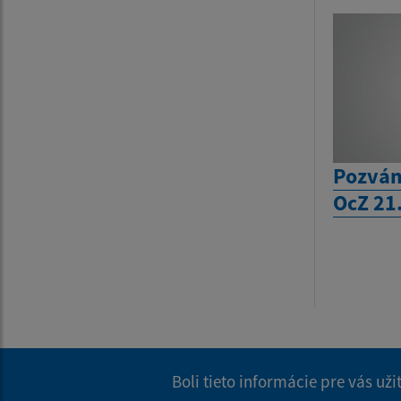
Pozván
OcZ 21
Boli tieto informácie pre vás už