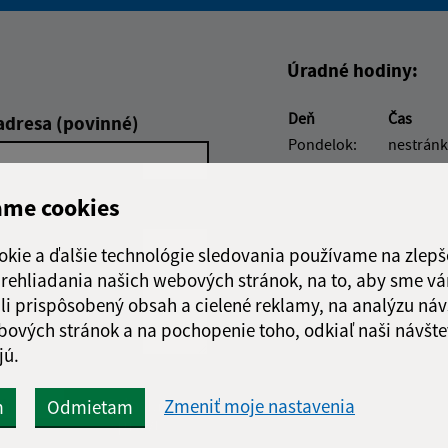
Boli tieto informácie pre 
Boli tieto informáci
Úradné hodiny:
Deň
Čas
adresa (povinné)
Pondelok:
nestránk
Utorok:
08:00 -
Streda:
08:00 -
ame cookies
Štvrtok:
08:00 -
Piatok:
nestránk
okie a ďalšie technológie sledovania používame na zlepš
 prehliadania našich webových stránok, na to, aby sme v
li prispôsobený obsah a cielené reklamy, na analýzu náv
bových stránok a na pochopenie toho, odkiaľ naši návšte
jú.
Google reCaptcha Response
Odoslať
Zmeniť moje nastavenia
ch
m
Odmietam
správu