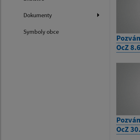
Dokumenty
Symboly obce
Pozván
OcZ 8.
Pozván
OcZ 30