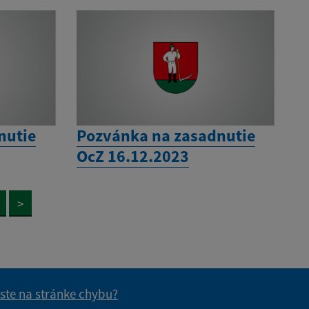
nutie
Pozvánka na zasadnutie
OcZ 16.12.2023
>
 ste na stránke chybu?