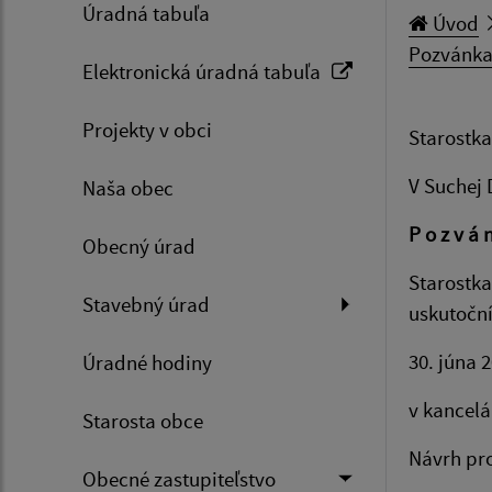
Úradná tabuľa
Úvod
Pozvánka
Elektronická úradná tabuľa
Projekty v obci
Starostka
V Suchej 
Naša obec
P o z v á 
Obecný úrad
Starostka
Stavebný úrad
uskutočn
30. júna 
Úradné hodiny
v kancelá
Starosta obce
Návrh pr
Obecné zastupiteľstvo