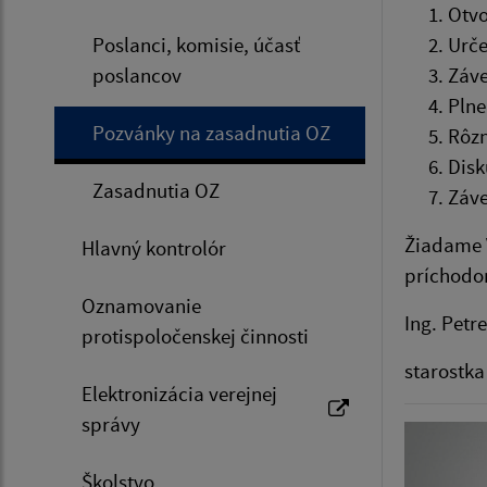
Otvo
Poslanci, komisie, účasť
Urče
poslancov
Záve
Plne
Pozvánky na zasadnutia OZ
Rôz
Disk
Zasadnutia OZ
Záve
Žiadame V
Hlavný kontrolór
príchodo
Oznamovanie
Ing. Petr
protispoločenskej činnosti
starostka
Elektronizácia verejnej
správy
Školstvo