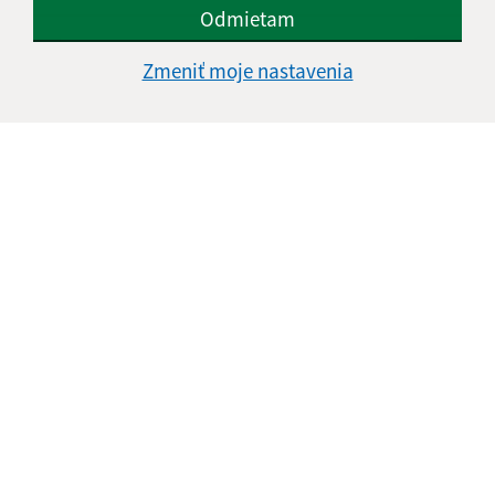
Odmietam
Oboznámil som sa so
spracúvaním osobných
Zmeniť moje nastavenia
údajov
Google reCaptcha Response
Odoslať správu
Úradné hodiny:
Deň
Čas
Pondelok:
nestránkový deň
Utorok:
08:00 -
14:00
Streda:
08:00 -
14:00
Štvrtok:
08:00 -
14:00
Piatok:
nestránkový deň
Kontakt: