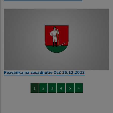
Pozvánka na zasadnutie OcZ 16.12.2023
1
2
3
4
5
>