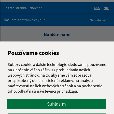
Je táto stránka užitočná?
Áno
Nie
Boli tieto 
Boli 
Našli ste na stránke chybu?
Napíšte nám
Napíšte nám:
Meno (povinné)
Používame cookies
Súbory cookie a ďalšie technológie sledovania používame
E-mailová adresa (povinné)
na zlepšenie vášho zážitku z prehliadania našich
webových stránok, na to, aby sme vám zobrazovali
prispôsobený obsah a cielené reklamy, na analýzu
Text vašej správy (povinné)
návštevnosti našich webových stránok a na pochopenie
toho, odkiaľ naši návštevníci prichádzajú.
Súhlasím