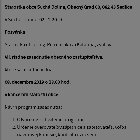
Starostka obce Suchá Dolina, Obecný úrad 68, 082 43 Sedlice
V Suchej Doline, 02.12.2019
Pozvánka
Starostka obce, Ing. Petrenčáková Katarína, zvoláva
VII. riadne zasadnutie obecného zastupiteľstva
,
ktoré sa uskutoční dňa
08. decembra 2019 o 18.00 hod.
v kancelárii starostu obce
Návrh program zasadnutia:
Otvorenie, schválenie programu
Určenie overovateľov zápisnice a zapisovateľa, voľba
návrhovej komisie, kontrola uznesení