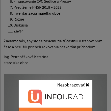
Financovanie CVČ Sedlice a Prešov
Predĺženie PHSR 2018 – 2028
Inventarizácia majetku obce
Rôzne
Diskusia
Záver
Žiadame Vás, aby ste sa zasadnutia zúčastnili v stanovenom
čase a nerušili priebeh rokovania neskorým príchodom.
Ing. Petrenčáková Katarína
starostka obce
Nezobrazovať