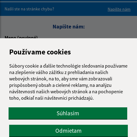
Našli ste na stránke chybu?
Napíšte nám
Napíšte nám:
Meno (povinné)
Používame cookies
E-mailová adresa (povinné)
Súbory cookie a ďalšie technológie sledovania používame
na zlepšenie vášho zážitku z prehliadania našich
webových stránok, na to, aby sme vám zobrazovali
prispôsobený obsah a cielené reklamy, na analýzu
Text vašej správy (povinné)
návštevnosti našich webových stránok a na pochopenie
toho, odkiaľ naši návštevníci prichádzajú.
Súhlasím
Odmietam