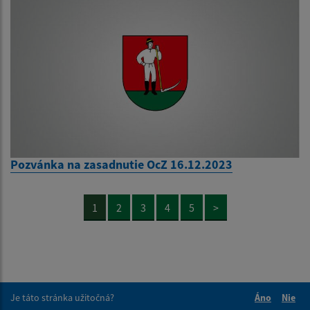
Pozvánka na zasadnutie OcZ 16.12.2023
1
2
3
4
5
>
Je táto stránka užitočná?
Áno
Nie
Boli tieto 
Boli 