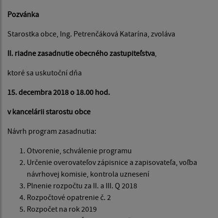
Pozvánka
Starostka obce, Ing. Petrenčáková Katarína, zvoláva
II. riadne zasadnutie obecného zastupiteľstva
,
ktoré sa uskutoční dňa
15. decembra 2018 o 18.00 hod.
v kancelárii starostu obce
Návrh program zasadnutia:
Otvorenie, schválenie programu
Určenie overovateľov zápisnice a zapisovateľa, voľba
návrhovej komisie, kontrola uznesení
Plnenie rozpočtu za II. a III. Q 2018
Rozpočtové opatrenie č. 2
Rozpočet na rok 2019