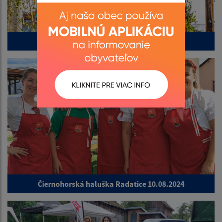
100. výročie posviacky kostola
Čiernohorská haluška Radatice 10.08.2024