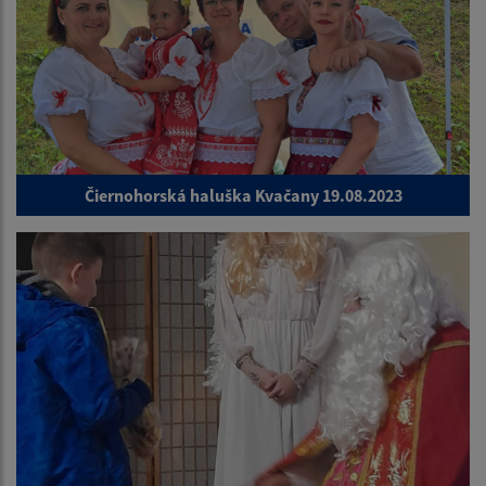
Čiernohorská haluška Kvačany 19.08.2023