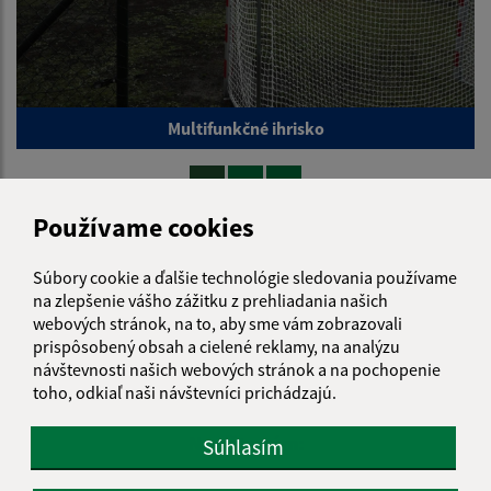
Multifunkčné ihrisko
1
2
>
Používame cookies
Súbory cookie a ďalšie technológie sledovania používame
na zlepšenie vášho zážitku z prehliadania našich
webových stránok, na to, aby sme vám zobrazovali
Je táto stránka užitočná?
Áno
Nie
prispôsobený obsah a cielené reklamy, na analýzu
Boli tieto 
Boli 
návštevnosti našich webových stránok a na pochopenie
Našli ste na stránke chybu?
Napíšte nám
toho, odkiaľ naši návštevníci prichádzajú.
Napíšte nám:
Súhlasím
Meno (povinné)