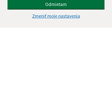
Odmietam
Zmeniť moje nastavenia
E-mailová adresa (povinné)
Text vašej správy (povinné)
Oboznámil som sa so
spracúvaním osobných
údajov
Google reCaptcha Response
Odoslať správu