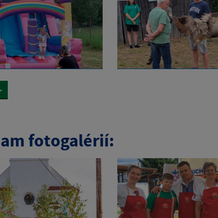
>
am fotogalérií: