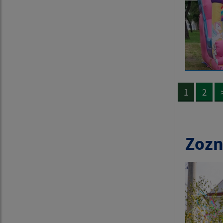
1
2
Zozn