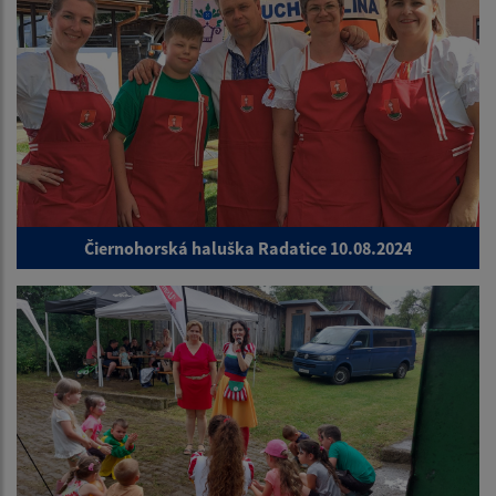
Čiernohorská haluška Radatice 10.08.2024