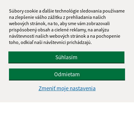
1
2
>
Súbory cookie a ďalšie technológie sledovania používame
na zlepšenie vášho zážitku z prehliadania našich
webových stránok, na to, aby sme vám zobrazovali
prispôsobený obsah a cielené reklamy, na analýzu
návštevnosti našich webových stránok a na pochopenie
toho, odkiaľ naši návštevníci prichádzajú.
Je táto stránka užitočná?
Áno
Nie
Boli tieto 
Boli 
Súhlasím
Našli ste na stránke chybu?
Napíšte nám
Odmietam
Napíšte nám:
Meno (povinné)
Zmeniť moje nastavenia
E-mailová adresa (povinné)