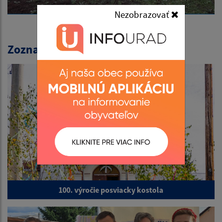
Nezobrazovať
Zoznam fotogalérií:
100. výročie posviacky kostola